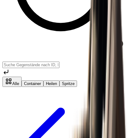
Alle
Container
Heilen
Spritze