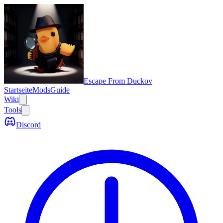
Escape From Duckov
Startseite
Mods
Guide
Wiki
Tools
Discord