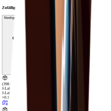
Zufälliger Drop
Niedrige erwartete Drops anzeigen (7)
(398.55, 0.68, -75.16)
J-Lab
J-Lab
+99
×
0.17