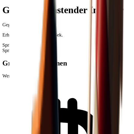
Gewichtsbelastender Injektor
Gegenstands-ID
: #
398
Erhöht die Traglast für 240 Sek.
Spritze
Medi-Vorrat
Spritze
Medi-Vorrat
+99
Grundinformationen
Wert