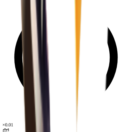
×
0.01