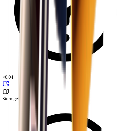
×
0.04
Sturmgebiet B1