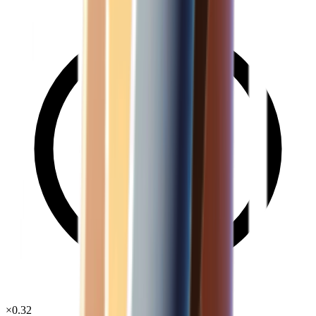
×
0.32