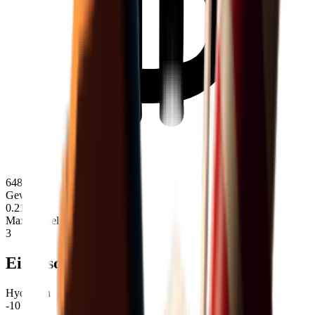
648
Gewicht
0.21
Max. Stapel
3
Eigenschaften
Hydration
-10