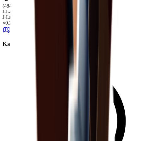
(484.61, 0.66, -7.86)
J-Lab
J-Lab
+99
×
0.29
Karten-Gesamtdrop