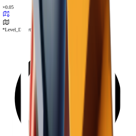
×
0.05
*Level_Desert*