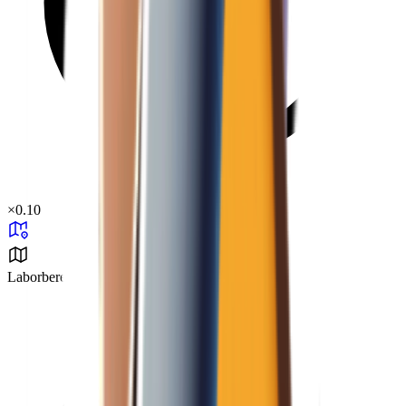
×
0.10
Laborbereich 37