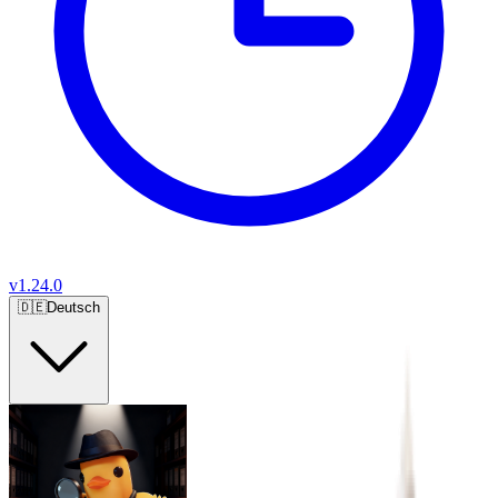
v
1.24.0
🇩🇪
Deutsch