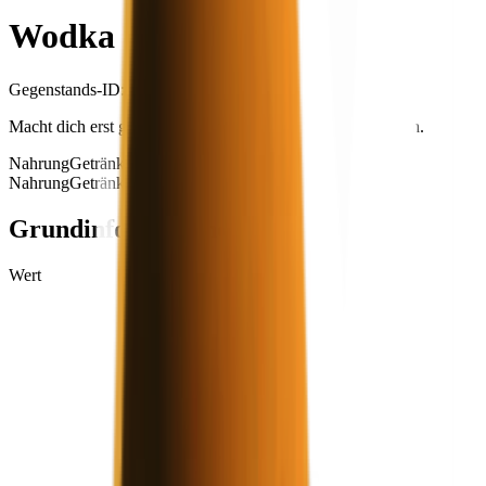
Wodka
Gegenstands-ID
: #
29
Macht dich erst gut drauf, dann knallt die Dehydrierung rein.
Nahrung
Getränke
Nahrung
Getränke
+99
Grundinformationen
Wert