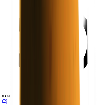
×
3.41