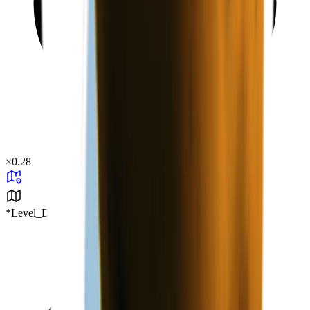
×
0.28
*Level_Desert*