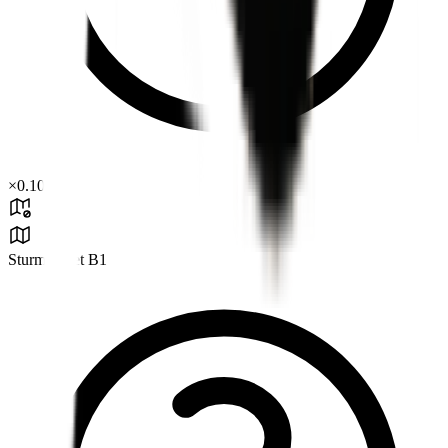
×
0.10
Sturmgebiet B1