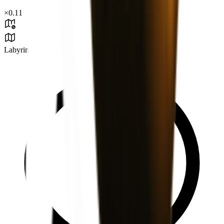
×
0.11
Labyrinth