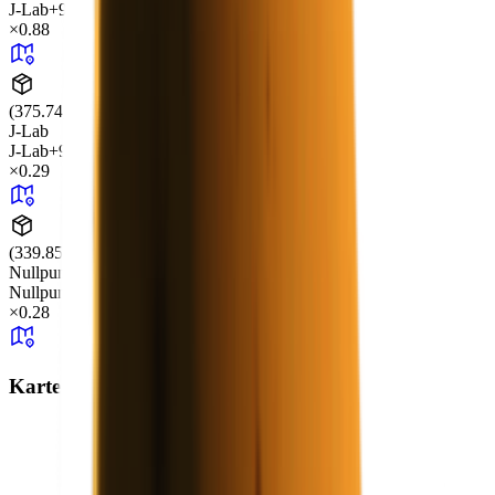
J-Lab
+99
×
0.88
(375.74, 0.00, 10.88)
J-Lab
J-Lab
+99
×
0.29
(339.85, 0.29, 279.01)
Nullpunkt
Nullpunkt
+99
×
0.28
Karten-Gesamtdrop