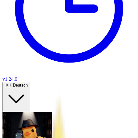
v
1.24.0
🇩🇪
Deutsch