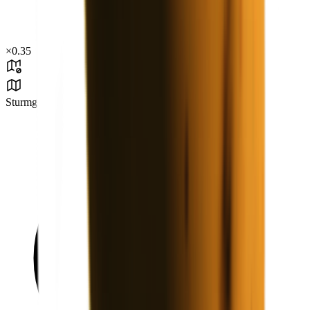
×
0.35
Sturmgebiet