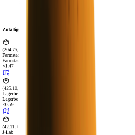
Zufälliger Drop
(204.75, 2.99, 474.85)
Farmstadt
Farmstadt
+99
×
1.47
(425.10, -0.00, 295.81)
Lagerbereich
Lagerbereich
+99
×
0.59
(42.11, 0.51, -85.96)
J-Lab