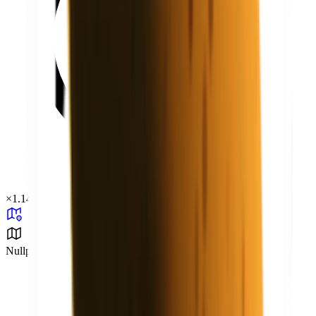
×
1.14
Nullpunkt