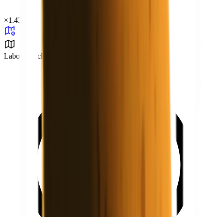
×
1.43
Laborbereich 37