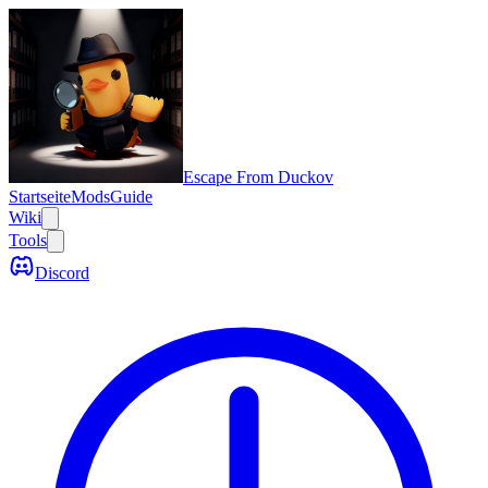
Escape From Duckov
Startseite
Mods
Guide
Wiki
Tools
Discord