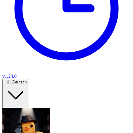
v
1.24.0
🇩🇪
Deutsch