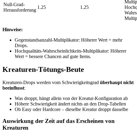
Multip
Null-Grad-
1.25
1.25
Hochqu
Herausforderung
Wahrsc
Multi
Hinweise:
Gegenstandsanzahl-Multiplikator: Höherer Wert = mehr
Drops.
Hochqualitäts-Wahrscheinlichkeits-Multiplikator: Höherer
Wert = bessere Chancen auf gute Items.
Kreaturen-Tötungs-Beute
Kreaturen-Drops werden vom Schwierigkeitsgrad
überhaupt nicht
beeinflusst
:
Was droppt, hängt allein von der Kreatur-Konfiguration ab
Höhere Schwierigkeit ändert nichts an den Drop-Tabellen
Ob Easy oder Hardcore – dieselbe Kreatur droppt dasselbe
Auswirkung der Zeit auf das Erscheinen von
Kreaturen