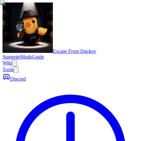
Escape From Duckov
Startseite
Mods
Guide
Wiki
Tools
Discord