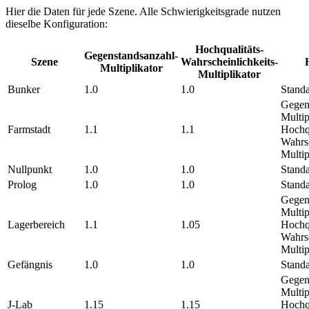
Hier die Daten für jede Szene. Alle Schwierigkeitsgrade nutzen
dieselbe Konfiguration:
Hochqualitäts-
Gegenstandsanzahl-
Szene
Wahrscheinlichkeits-
Multiplikator
Multiplikator
Bunker
1.0
1.0
Standa
Gegen
Multip
Farmstadt
1.1
1.1
Hochqu
Wahrsc
Multi
Nullpunkt
1.0
1.0
Standa
Prolog
1.0
1.0
Standa
Gegen
Multip
Lagerbereich
1.1
1.05
Hochqu
Wahrsc
Multip
Gefängnis
1.0
1.0
Standa
Gegen
Multip
J-Lab
1.15
1.15
Hochqu