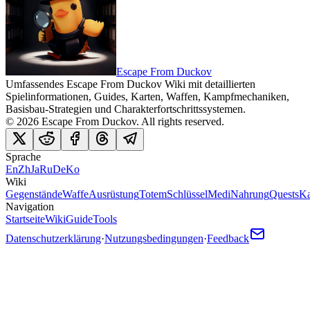
Escape From Duckov
Umfassendes Escape From Duckov Wiki mit detaillierten
Spielinformationen, Guides, Karten, Waffen, Kampfmechaniken,
Basisbau-Strategien und Charakterfortschrittssystemen.
©
2026
Escape From Duckov
. All rights reserved.
Sprache
En
Zh
Ja
Ru
De
Ko
Wiki
Gegenstände
Waffe
Ausrüstung
Totem
Schlüssel
Medi
Nahrung
Quests
Ka
Navigation
Startseite
Wiki
Guide
Tools
Datenschutzerklärung
·
Nutzungsbedingungen
·
Feedback