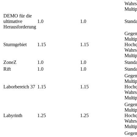
Wahrsc
Multi
DEMO für die
ultimative
1.0
1.0
Standa
Herausforderung
Gegen
Multip
Sturmgebiet
1.15
1.15
Hochqu
Wahrsc
Multi
ZoneZ
1.0
1.0
Standa
Rift
1.0
1.0
Standa
Gegen
Multip
Laborbereich 37
1.15
1.15
Hochqu
Wahrsc
Multi
Gegen
Multip
Labyrinth
1.25
1.25
Hochqu
Wahrsc
Multi
Gegen