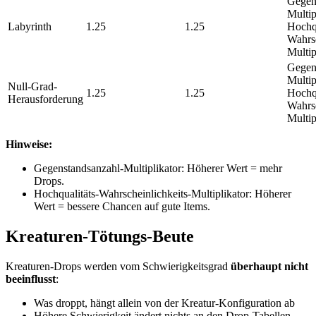
Gegen
Multip
Labyrinth
1.25
1.25
Hochqu
Wahrsc
Multi
Gegen
Multip
Null-Grad-
1.25
1.25
Hochqu
Herausforderung
Wahrsc
Multi
Hinweise:
Gegenstandsanzahl-Multiplikator: Höherer Wert = mehr
Drops.
Hochqualitäts-Wahrscheinlichkeits-Multiplikator: Höherer
Wert = bessere Chancen auf gute Items.
Kreaturen-Tötungs-Beute
Kreaturen-Drops werden vom Schwierigkeitsgrad
überhaupt nicht
beeinflusst
:
Was droppt, hängt allein von der Kreatur-Konfiguration ab
Höhere Schwierigkeit ändert nichts an den Drop-Tabellen