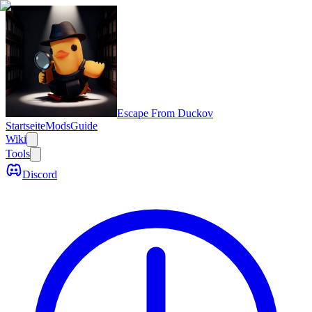
Escape From Duckov
Startseite
Mods
Guide
Wiki
Tools
Discord