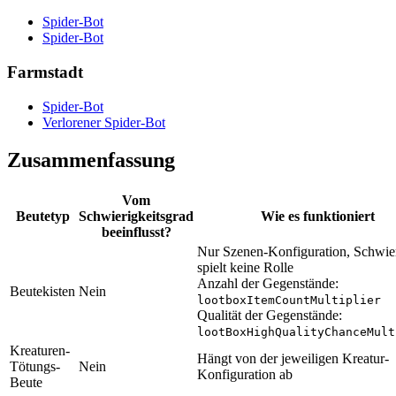
Spider-Bot
Spider-Bot
Farmstadt
Spider-Bot
Verlorener Spider-Bot
Zusammenfassung
Vom
Beutetyp
Schwierigkeitsgrad
Wie es funktioniert
beeinflusst?
Nur Szenen-Konfiguration, Schwier
spielt keine Rolle
Anzahl der Gegenstände:
Beutekisten
Nein
lootboxItemCountMultiplier
Qualität der Gegenstände:
lootBoxHighQualityChanceMult
Kreaturen-
Hängt von der jeweiligen Kreatur-
Tötungs-
Nein
Konfiguration ab
Beute