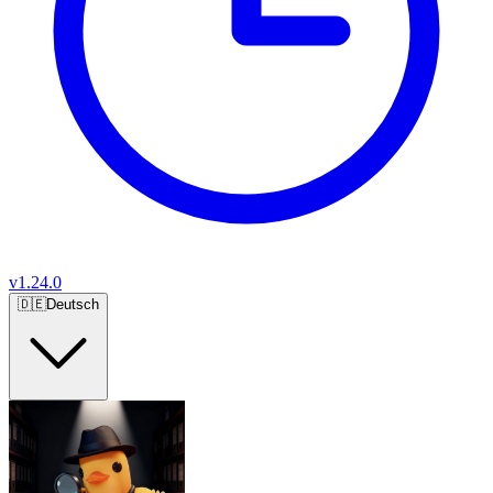
v
1.24.0
🇩🇪
Deutsch