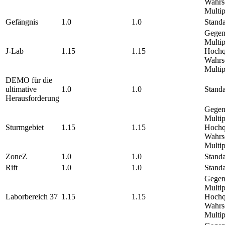
Wahrsc
Multip
Gefängnis
1.0
1.0
Standa
Gegen
Multip
J-Lab
1.15
1.15
Hochqu
Wahrsc
Multi
DEMO für die
ultimative
1.0
1.0
Standa
Herausforderung
Gegen
Multip
Sturmgebiet
1.15
1.15
Hochqu
Wahrsc
Multi
ZoneZ
1.0
1.0
Standa
Rift
1.0
1.0
Standa
Gegen
Multip
Laborbereich 37
1.15
1.15
Hochqu
Wahrsc
Multi