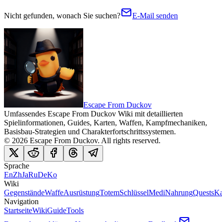
Nicht gefunden, wonach Sie suchen?
E-Mail senden
Escape From Duckov
Umfassendes Escape From Duckov Wiki mit detaillierten
Spielinformationen, Guides, Karten, Waffen, Kampfmechaniken,
Basisbau-Strategien und Charakterfortschrittssystemen.
©
2026
Escape From Duckov
. All rights reserved.
Sprache
En
Zh
Ja
Ru
De
Ko
Wiki
Gegenstände
Waffe
Ausrüstung
Totem
Schlüssel
Medi
Nahrung
Quests
Ka
Navigation
Startseite
Wiki
Guide
Tools