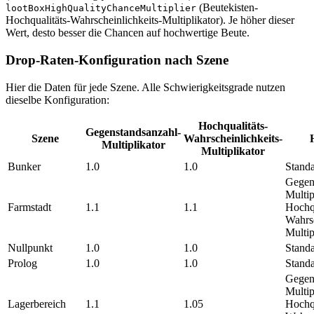
(Beutekisten-
lootBoxHighQualityChanceMultiplier
Hochqualitäts-Wahrscheinlichkeits-Multiplikator). Je höher dieser
Wert, desto besser die Chancen auf hochwertige Beute.
Drop-Raten-Konfiguration nach Szene
Hier die Daten für jede Szene. Alle Schwierigkeitsgrade nutzen
dieselbe Konfiguration:
Hochqualitäts-
Gegenstandsanzahl-
Szene
Wahrscheinlichkeits-
Multiplikator
Multiplikator
Bunker
1.0
1.0
Standa
Gegen
Multip
Farmstadt
1.1
1.1
Hochqu
Wahrsc
Multi
Nullpunkt
1.0
1.0
Standa
Prolog
1.0
1.0
Standa
Gegen
Multip
Lagerbereich
1.1
1.05
Hochqu