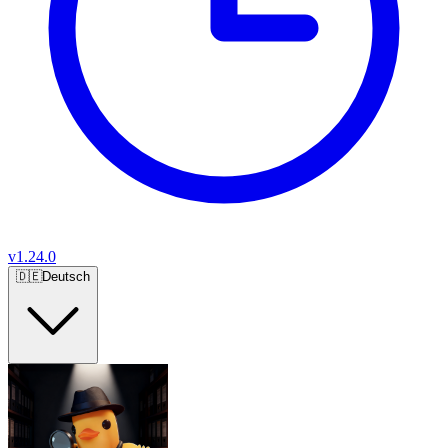
v
1.24.0
🇩🇪
Deutsch