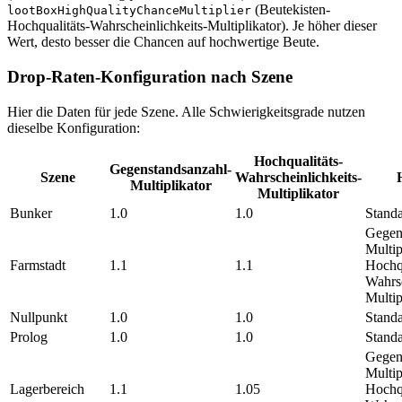
(Beutekisten-
lootBoxHighQualityChanceMultiplier
Hochqualitäts-Wahrscheinlichkeits-Multiplikator). Je höher dieser
Wert, desto besser die Chancen auf hochwertige Beute.
Drop-Raten-Konfiguration nach Szene
Hier die Daten für jede Szene. Alle Schwierigkeitsgrade nutzen
dieselbe Konfiguration:
Hochqualitäts-
Gegenstandsanzahl-
Szene
Wahrscheinlichkeits-
Multiplikator
Multiplikator
Bunker
1.0
1.0
Standa
Gegen
Multip
Farmstadt
1.1
1.1
Hochqu
Wahrsc
Multi
Nullpunkt
1.0
1.0
Standa
Prolog
1.0
1.0
Standa
Gegen
Multip
Lagerbereich
1.1
1.05
Hochqu