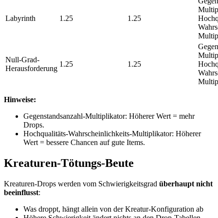
Gegen
Multip
Labyrinth
1.25
1.25
Hochqu
Wahrsc
Multi
Gegen
Multip
Null-Grad-
1.25
1.25
Hochqu
Herausforderung
Wahrsc
Multi
Hinweise:
Gegenstandsanzahl-Multiplikator: Höherer Wert = mehr
Drops.
Hochqualitäts-Wahrscheinlichkeits-Multiplikator: Höherer
Wert = bessere Chancen auf gute Items.
Kreaturen-Tötungs-Beute
Kreaturen-Drops werden vom Schwierigkeitsgrad
überhaupt nicht
beeinflusst
:
Was droppt, hängt allein von der Kreatur-Konfiguration ab
Höhere Schwierigkeit ändert nichts an den Drop-Tabellen