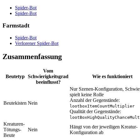
Spider-Bot
Spider-Bot
Farmstadt
Spider-Bot
Verlorener Spider-Bot
Zusammenfassung
Vom
Beutetyp
Schwierigkeitsgrad
Wie es funktioniert
beeinflusst?
Nur Szenen-Konfiguration, Schwier
spielt keine Rolle
Anzahl der Gegenstände:
Beutekisten
Nein
lootboxItemCountMultiplier
Qualität der Gegenstände:
lootBoxHighQualityChanceMult
Kreaturen-
Hängt von der jeweiligen Kreatur-
Tötungs-
Nein
Konfiguration ab
Beute