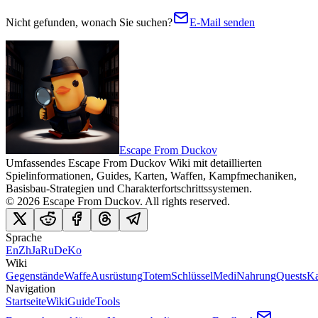
Nicht gefunden, wonach Sie suchen?
E-Mail senden
Escape From Duckov
Umfassendes Escape From Duckov Wiki mit detaillierten
Spielinformationen, Guides, Karten, Waffen, Kampfmechaniken,
Basisbau-Strategien und Charakterfortschrittssystemen.
©
2026
Escape From Duckov
. All rights reserved.
Sprache
En
Zh
Ja
Ru
De
Ko
Wiki
Gegenstände
Waffe
Ausrüstung
Totem
Schlüssel
Medi
Nahrung
Quests
Ka
Navigation
Startseite
Wiki
Guide
Tools