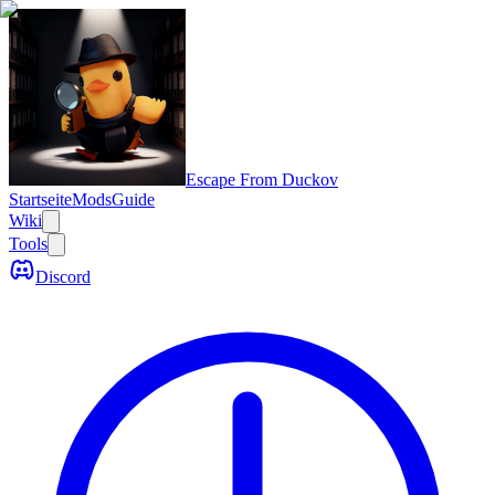
Escape From Duckov
Startseite
Mods
Guide
Wiki
Tools
Discord