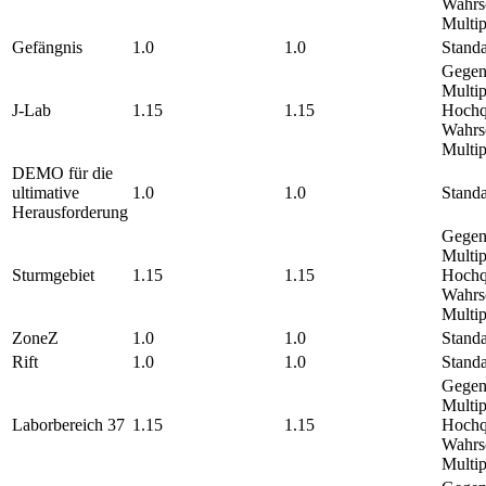
Wahrsc
Multip
Gefängnis
1.0
1.0
Standa
Gegen
Multip
J-Lab
1.15
1.15
Hochqu
Wahrsc
Multi
DEMO für die
ultimative
1.0
1.0
Standa
Herausforderung
Gegen
Multip
Sturmgebiet
1.15
1.15
Hochqu
Wahrsc
Multi
ZoneZ
1.0
1.0
Standa
Rift
1.0
1.0
Standa
Gegen
Multip
Laborbereich 37
1.15
1.15
Hochqu
Wahrsc
Multi