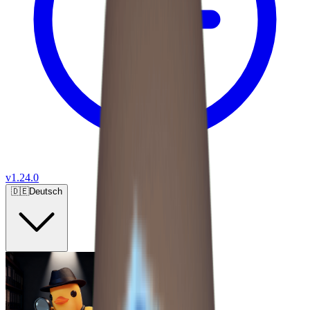
v
1.24.0
🇩🇪
Deutsch