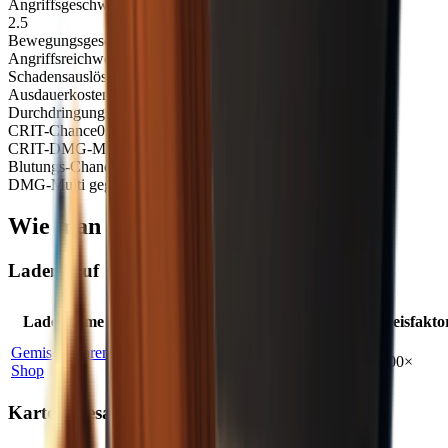
Angriffsgeschwindigkeit
2.5
Bewegungsgeschw.-Koeffizient
1
Angriffsreichweite
1.1
Schadensauslösezeit
0.12
Ausdauerkosten
0
Durchdringungsstufe
0
CRIT-Chance
0.2
CRIT-DMG-Multi
1.3
Blutungs-Chance
0.1
DMG-Multi gegen Mutanten
1
Wie man Hammer erhält
Ladenkauf
Max.
Ladenname
Standort
Wahrscheinlichkeit
Preisfakto
Bestand
Gemischtwaren-
Bunker
100
%
1
2.00
×
Shop
Karten-Gesamtdrop