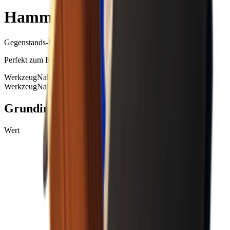
Hammer
Gegenstands-ID
: #
96
Perfekt zum Einschlagen von Nägeln.
Werkzeug
Nahkampfwaffe
+
1
Werkzeug
Nahkampfwaffe
Gebundene Ausrüstung
+99
Grundinformationen
Wert