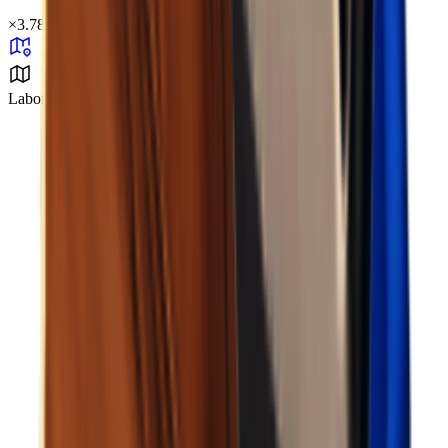
×
3.78
Laborbereich 37