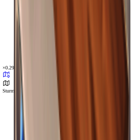
×
0.29
Sturmgebiet B4