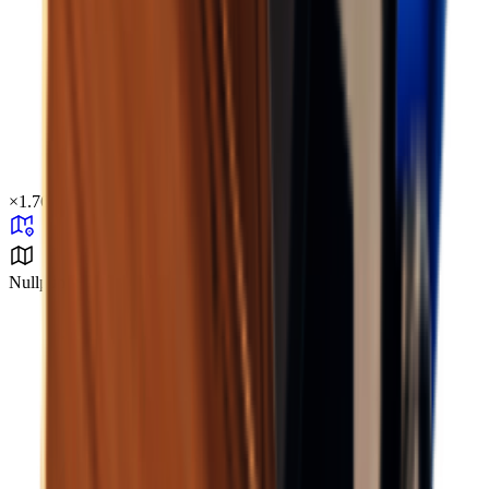
×
1.76
Nullpunkt