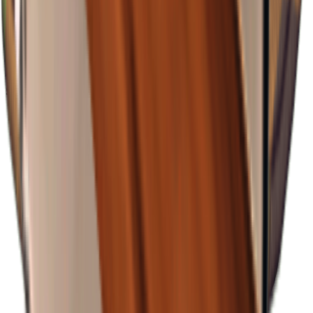
×
0.72
Sturmgebiet B0