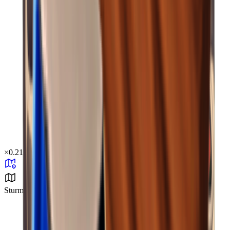
×
0.21
Sturmgebiet B2