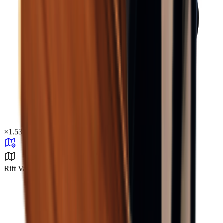
×
1.53
Rift Valley