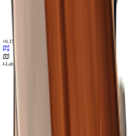
×
0.37
J-Lab