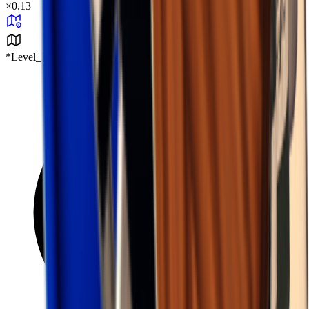
×
0.13
*Level_Desert*