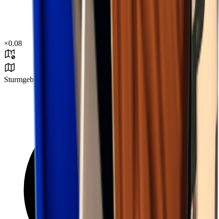
×
0.08
Sturmgebiet B3