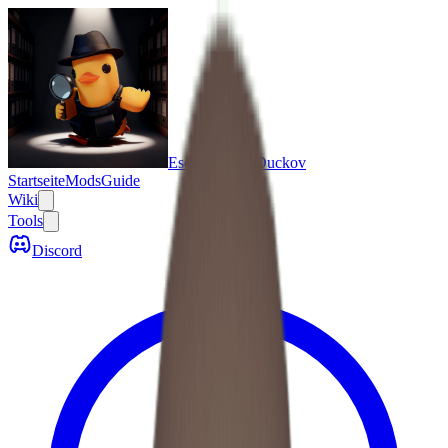
Escape From Duckov
Startseite
Mods
Guide
Wiki
Tools
Discord