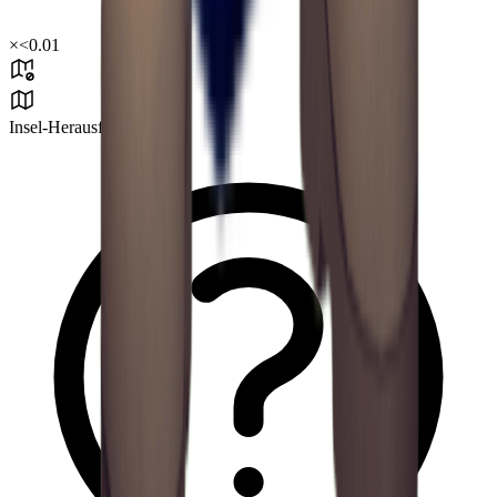
×
<0.01
Insel-Herausforderung