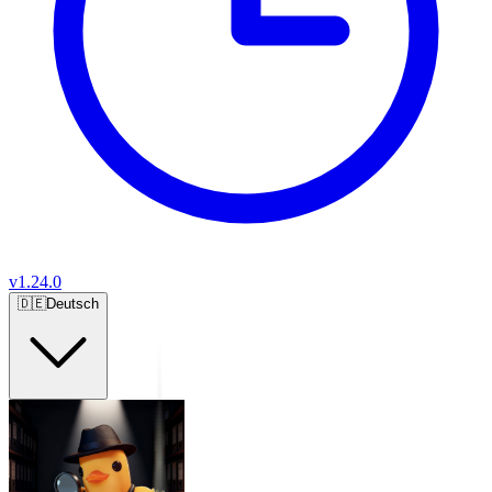
v
1.24.0
🇩🇪
Deutsch