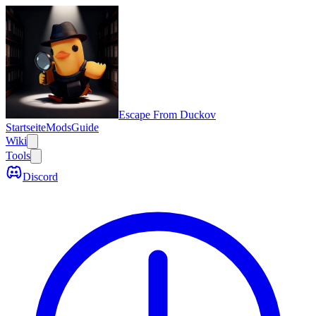
Escape From Duckov
Startseite
Mods
Guide
Wiki
Tools
Discord