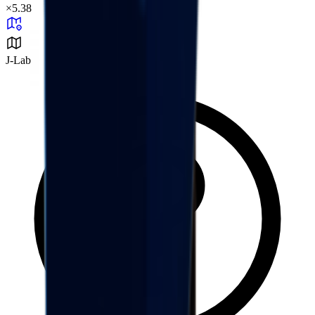
×
5.38
J-Lab