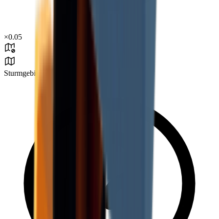
×
0.05
Sturmgebiet B1