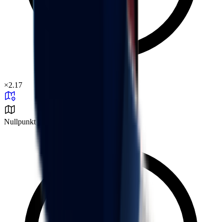
×
2.17
Nullpunkt