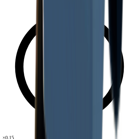
×
0.15