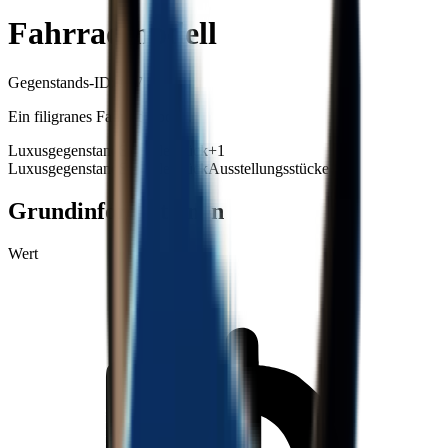
Fahrradmodell
Gegenstands-ID
: #
77
Ein filigranes Fahrradmodell.
Luxusgegenstand
Sammlerstück
+
1
Luxusgegenstand
Sammlerstück
Ausstellungsstücke
+99
Grundinformationen
Wert