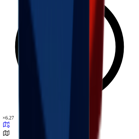
×
6.27