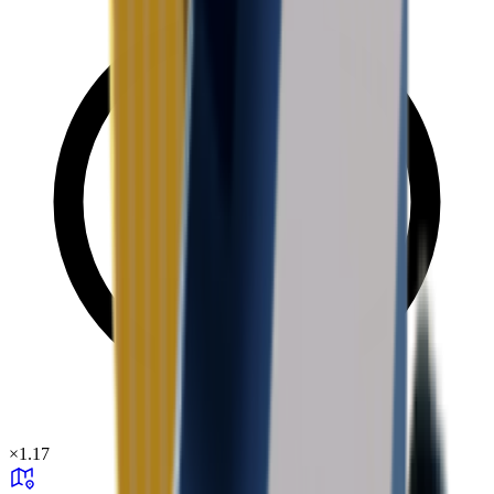
×
1.17