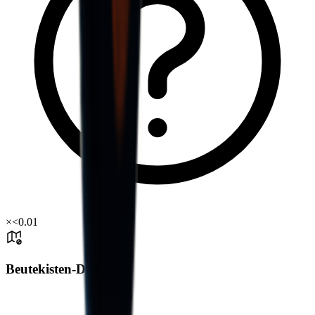
×
<0.01
Beutekisten-Drop