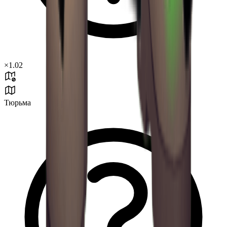
×
1.02
Тюрьма