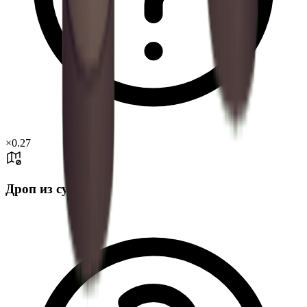
×
0.27
Дроп из сундука