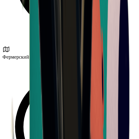
Фермерский посёлок