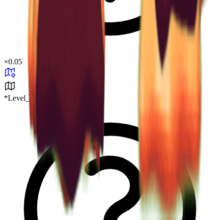
×
0.05
*Level_Desert*