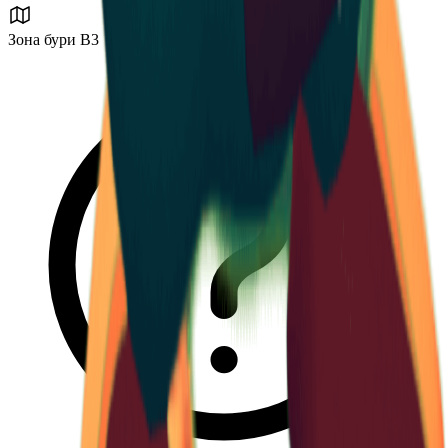
Зона бури B3