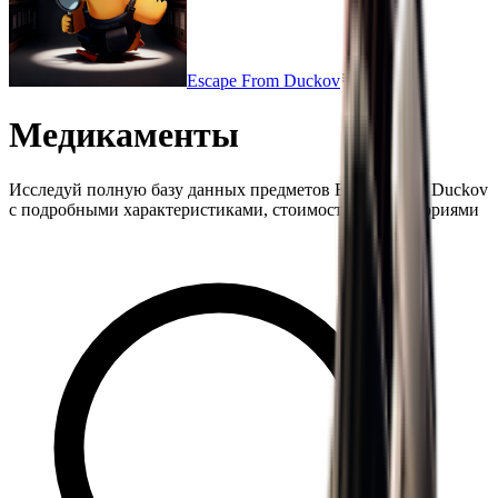
Escape From Duckov
Медикаменты
Исследуй полную базу данных предметов Escape From Duckov
с подробными характеристиками, стоимостью и категориями