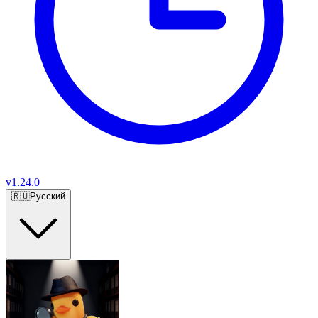
v
1.24.0
🇷🇺
Русский