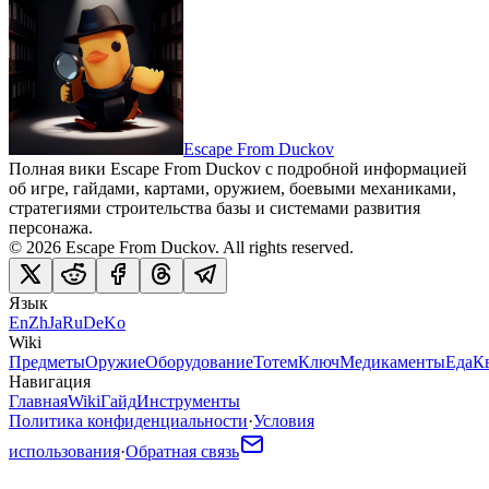
Escape From Duckov
Полная вики Escape From Duckov с подробной информацией
об игре, гайдами, картами, оружием, боевыми механиками,
стратегиями строительства базы и системами развития
персонажа.
©
2026
Escape From Duckov
. All rights reserved.
Язык
En
Zh
Ja
Ru
De
Ko
Wiki
Предметы
Оружие
Оборудование
Тотем
Ключ
Медикаменты
Еда
К
Навигация
Главная
Wiki
Гайд
Инструменты
Политика конфиденциальности
·
Условия
использования
·
Обратная связь