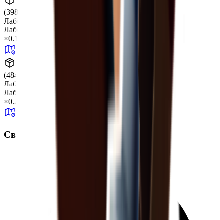
(398.55, 0.68, -75.16)
Лаборатория J
Лаборатория J
+99
×
0.17
(484.61, 0.66, -7.86)
Лаборатория J
Лаборатория J
+99
×
0.29
Сводка по карте