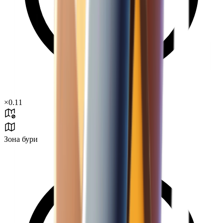
×
0.11
Зона бури