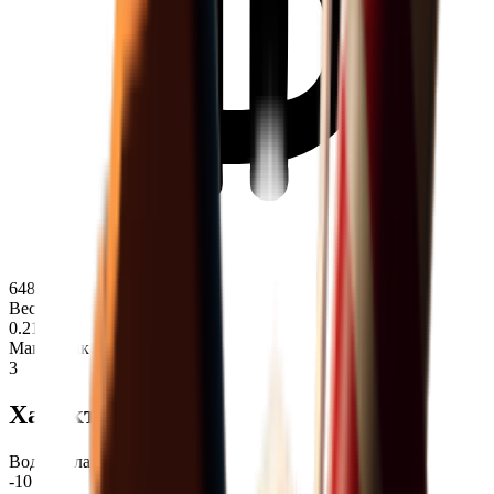
648
Вес
0.21
Макс. стак
3
Характеристики
Водн. баланс
-10