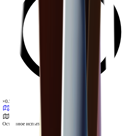
×
0.57
Островное испытание