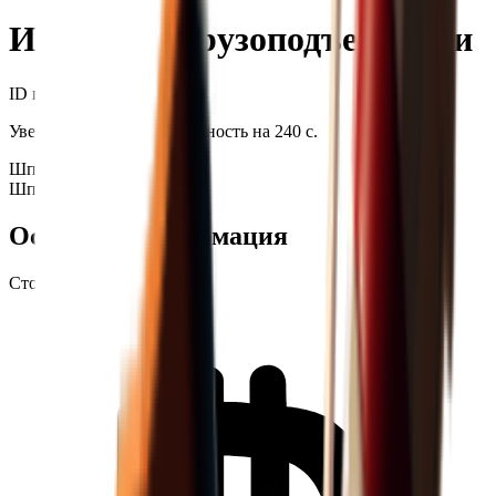
Инъекция грузоподъемности
ID предмета
: #
398
Увеличивает грузоподъемность на 240 с.
Шприц
Медикаменты
Шприц
Медикаменты
+99
Основная информация
Стоимость