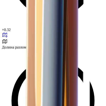
×
0.32
Долина разлома