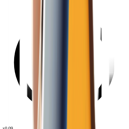
×
0.09