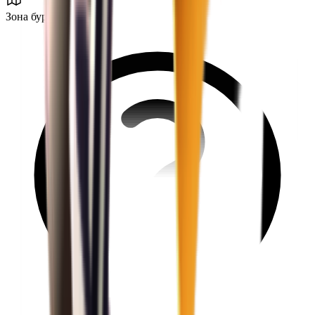
Зона бури B1