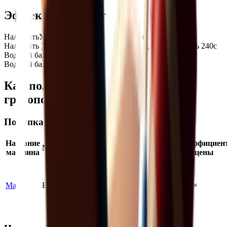
Эффекты предмета
Наложить
Увеличение грузоподъёмности
Наложить
Увеличение грузоподъёмности
, длительность 240с
Водный баланс
Водный баланс: -10
Как получить Инъекция
грузоподъемности
Покупка в магазине
Название
Макс.
Коэффициен
Местоположение
Вероятность
магазина
запас
цены
Мад
Бункер
100
%
3
1.00
×