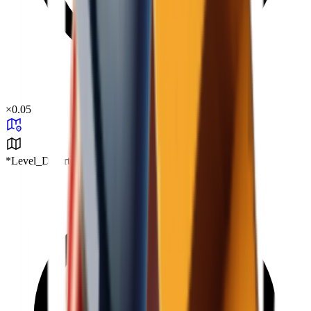
×
0.05
*Level_Desert*