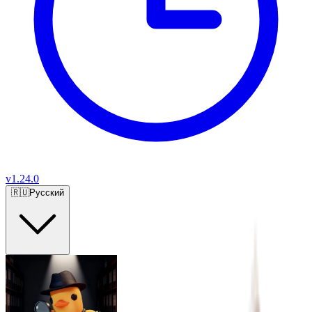
v
1.24.0
🇷🇺
Русский