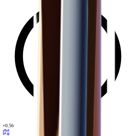
×
0.56