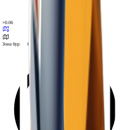
×
0.06
Зона бури B4