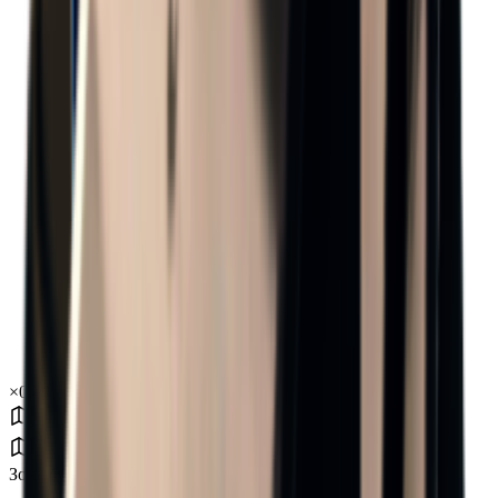
×
0.49
Зона бури