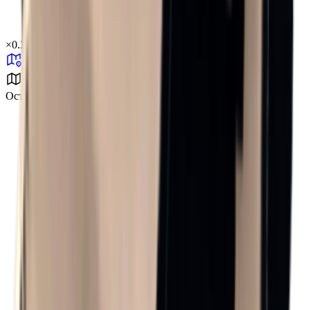
×
0.39
Островное испытание