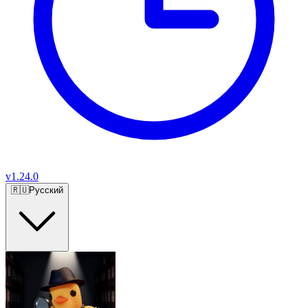
v
1.24.0
🇷🇺
Русский