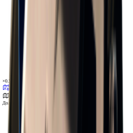
×
0.57
Долина разлома