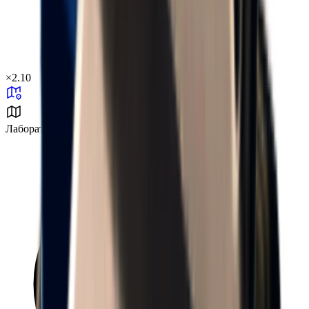
×
2.10
Лаборатория J