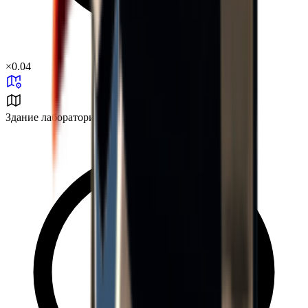
×
0.04
Здание лаборатории J