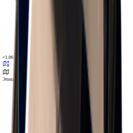
×
1.06
Эпицентр