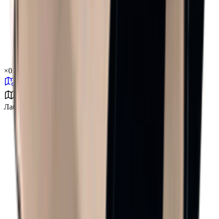
×
0.34
Лаборатория J