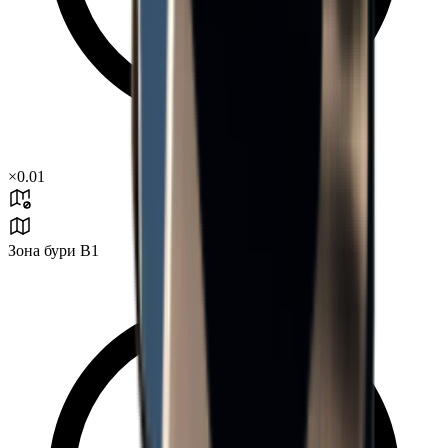
×
0.01
Зона бури B1