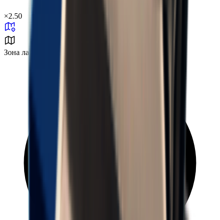
×
2.50
Зона лаборатории № 37