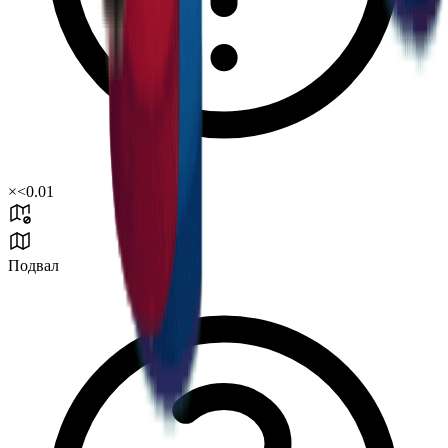
×
<0.01
Подвал