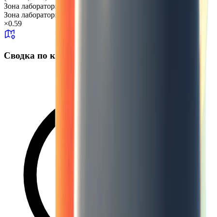
Зона лаборатории № 37
Зона лаборатории № 37
+99
×
0.59
Сводка по карте