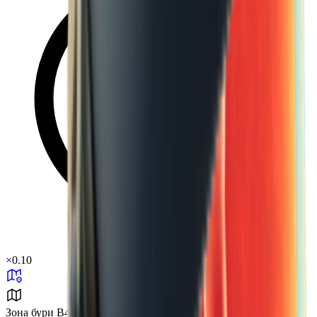
×
0.10
Зона бури B4