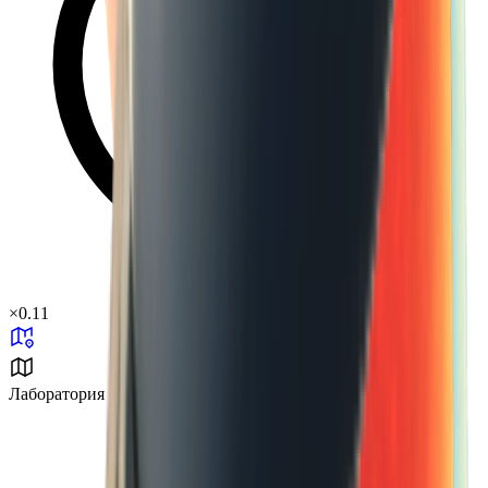
×
0.11
Лаборатория J