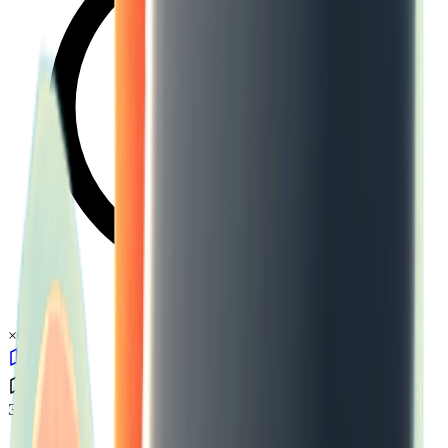
×
0.46
Эпицентр