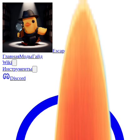
Escape From Duckov
Главная
Моды
Гайд
Wiki
Инструменты
Discord