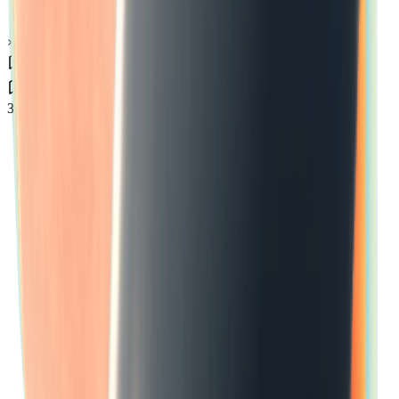
×
0.29
Зона бури