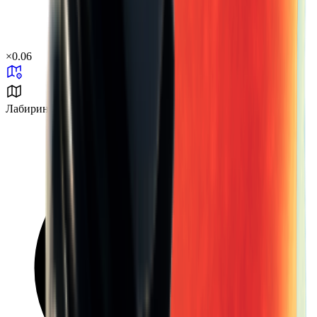
×
0.06
Лабиринт