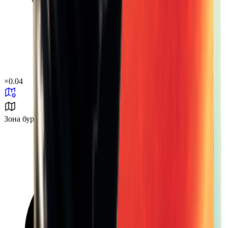
×
0.04
Зона бури B1