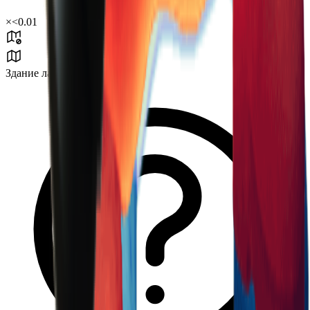
×
<0.01
Здание лаборатории J