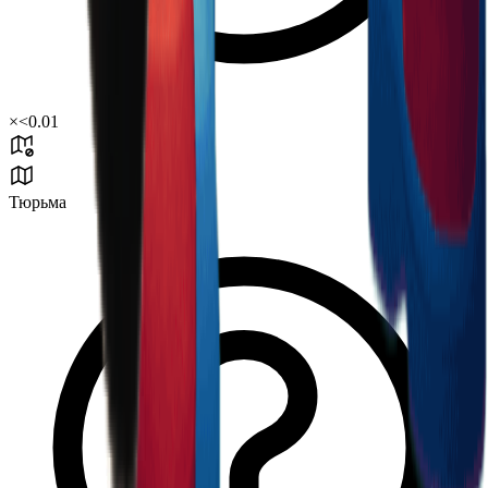
×
<0.01
Тюрьма