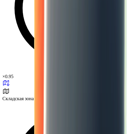
×
0.95
Складская зона