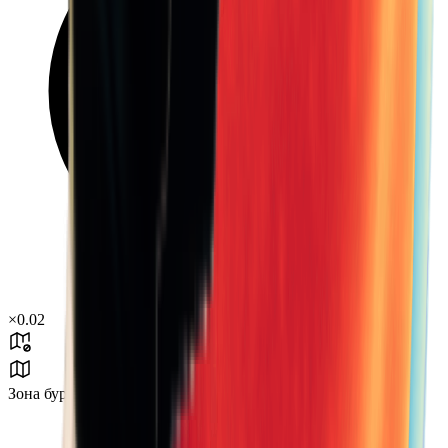
×
0.02
Зона бури B3