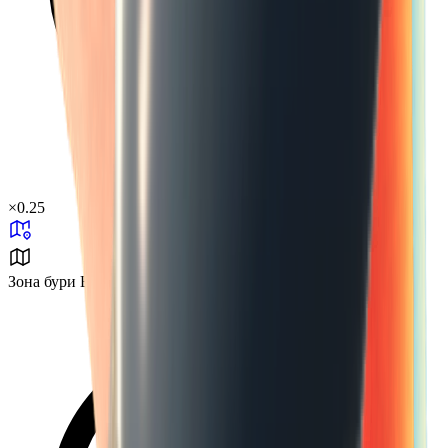
×
0.25
Зона бури B0