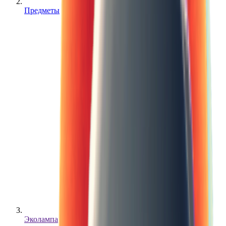
Предметы
Эколампа