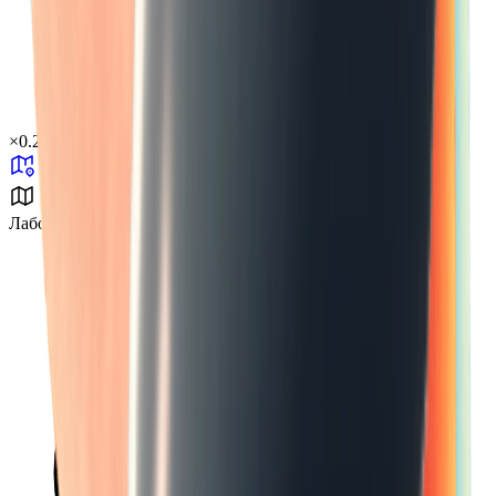
×
0.29
Лаборатория J