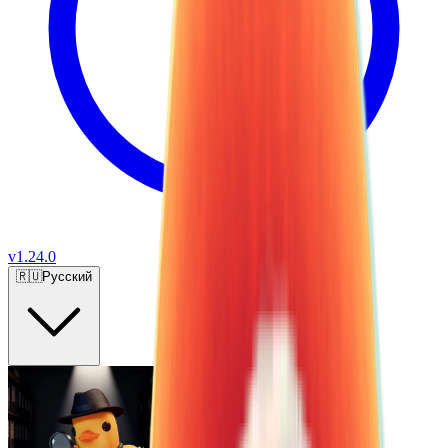
v
1.24.0
🇷🇺
Русский