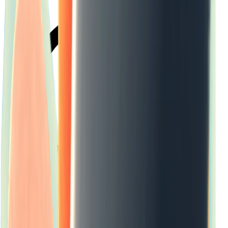
×
0.31