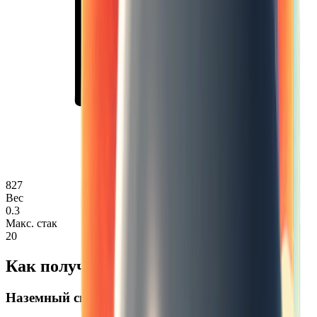
827
Вес
0.3
Макс. стак
20
Как получить Эколампа
Наземный спавн