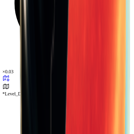
×
0.03
*Level_Desert*