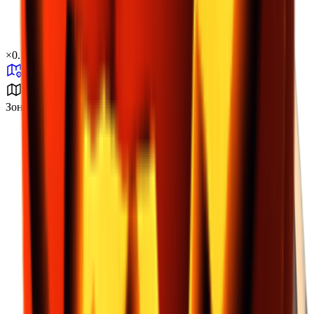
×
0.16
Зона бури B1