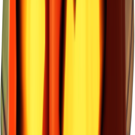
×
0.72
Зона бури B0