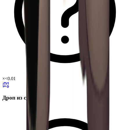
×
<0.01
Дроп из сундука