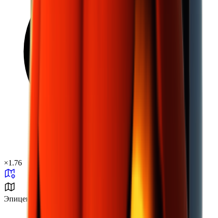
×
1.76
Эпицентр