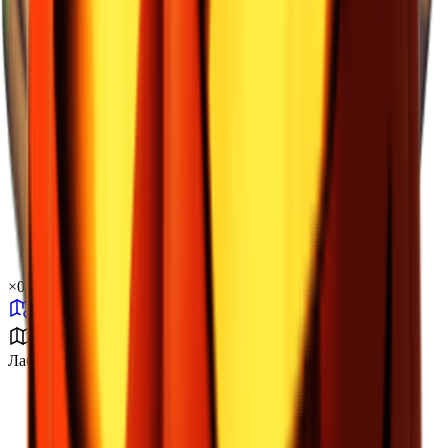
×
0.37
Лаборатория J