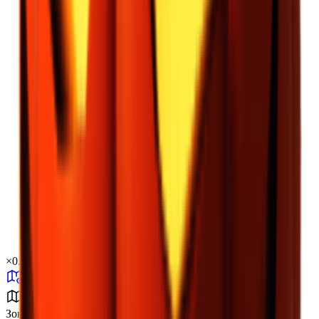
×
0.29
Зона бури B4