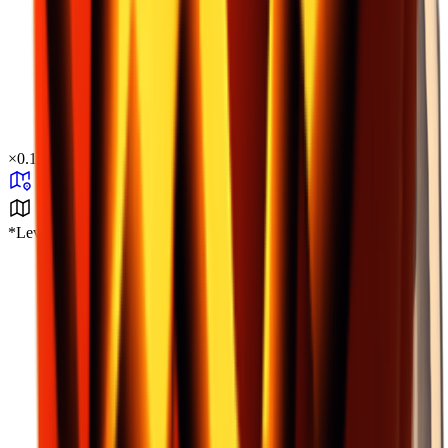
×
0.13
*Level_Desert*