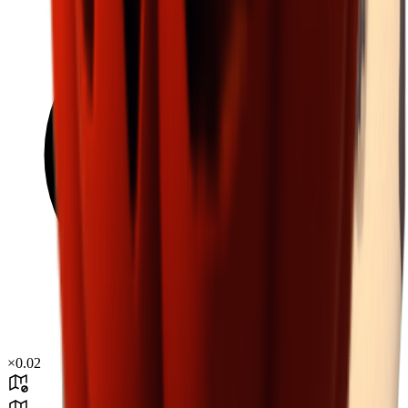
×
0.02