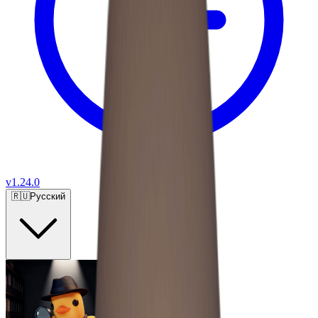
v
1.24.0
🇷🇺
Русский