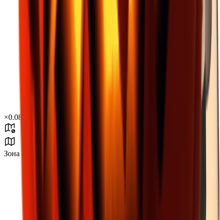
×
0.08
Зона бури B3