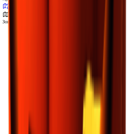
Зона бури B2