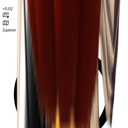
×
0.02
Здание лаборатории J