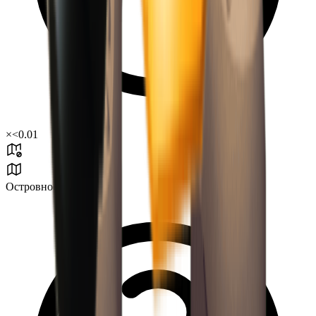
×
<0.01
Островное испытание