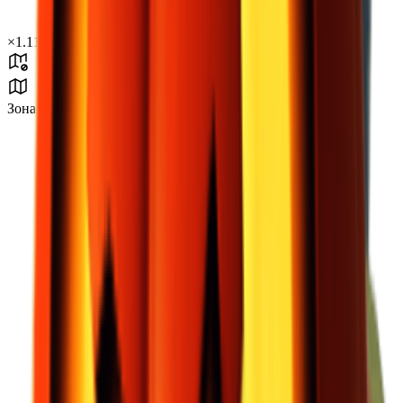
×
1.11
Зона бури