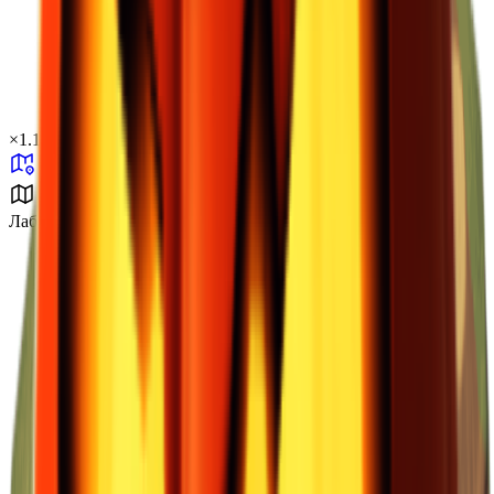
×
1.11
Лаборатория J