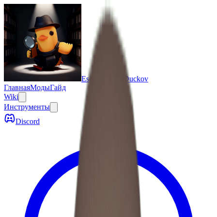
Escape From Duckov
Главная
Моды
Гайд
Wiki
Инструменты
Discord