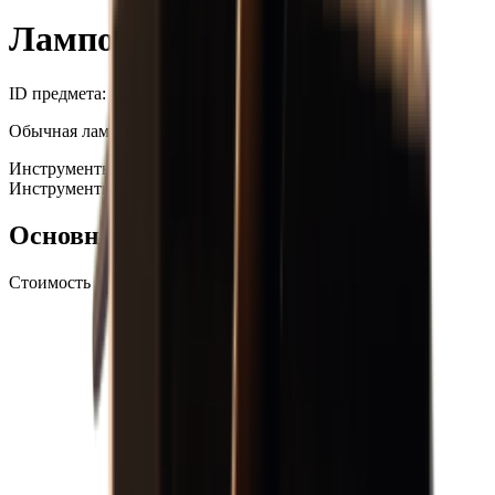
Лампочка
ID предмета
: #
333
Обычная лампочка, по-видимому, еще работает.
Инструменты
Инструменты
+99
Основная информация
Стоимость