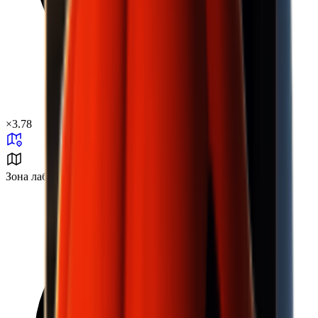
×
3.78
Зона лаборатории № 37