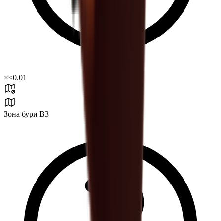
×
<0.01
Зона бури B3