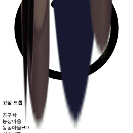
고정 드롭
공구함
농장마을
농장마을
+99