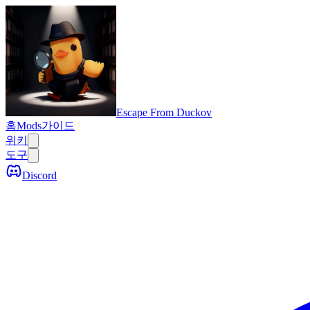
Escape From Duckov
홈
Mods
가이드
위키
도구
Discord