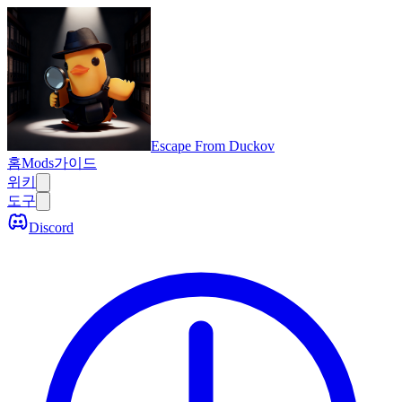
Escape From Duckov
홈
Mods
가이드
위키
도구
Discord