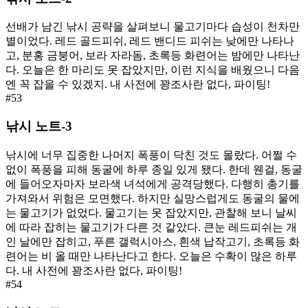
선배가 남긴 낚시 공략을 살펴보니 물고기마다 습성이 천차만
별이었다. 레드 골드피쉬, 레드 밴디드 피쉬는 낮에만 나타나
고, 분홍 금붕어, 보라 자라돔, 초록등 화련어는 밤에만 나타난
다. 오늘은 한 마리도 못 잡았지만, 이런 지식을 배웠으니 다음
엔 꼭 잡을 수 있겠지. 내 사전에 꽝조사란 없다, 파이팅!
#
53
낚시 노트-3
낚시에 너무 집중한 나머지 폭풍이 닥친 것도 몰랐다. 어쩔 수
없이 폭풍을 피해 동굴에 하루 종일 있게 됐다. 한데 웬걸, 동굴
에 들어오자마자 보라색 녀석에게 공격당했다. 다행히 총기를
가져와서 위험은 모면했다. 하지만 실망스럽게도 동굴의 물에
는 물고기가 없었다. 물고기는 못 잡았지만, 관찰해 보니 날씨
에 따라 잡히는 물고기가 다른 것 같았다. 큰눈 레드피쉬는 개
인 날에만 잡히고, 푸른 갤럭시아스, 흰색 납작고기, 초록등 화
련어는 비 올 때만 나타난다고 한다. 오늘은 수확이 많은 하루
다. 내 사전에 꽝조사란 없다, 파이팅!
#
54