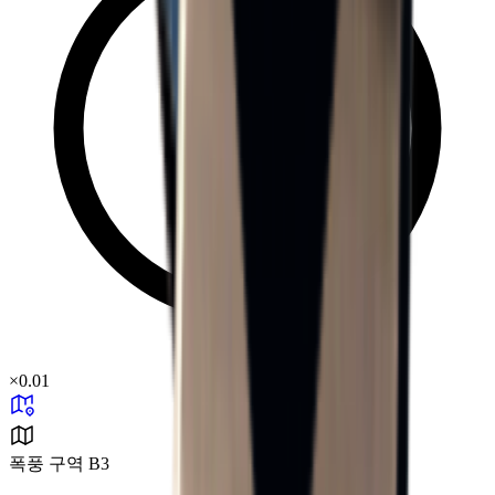
×
0.01
폭풍 구역 B3