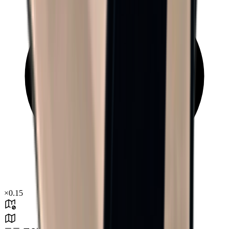
×
0.15