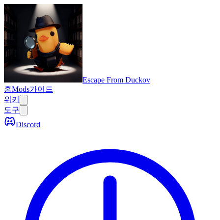
Escape From Duckov
홈
Mods
가이드
위키
도구
Discord