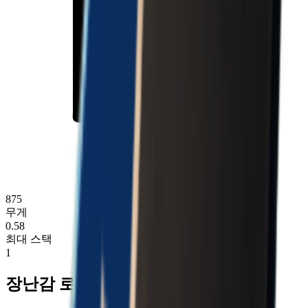
875
무게
0.58
최대 스택
1
장난감 로켓 획득 방법