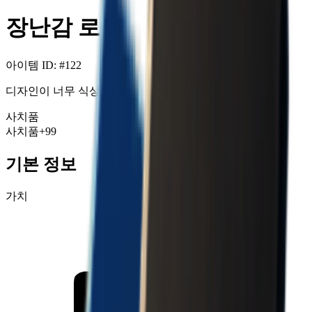
장난감 로켓
아이템 ID
: #
122
디자인이 너무 식상하다.
사치품
사치품
+99
기본 정보
가치