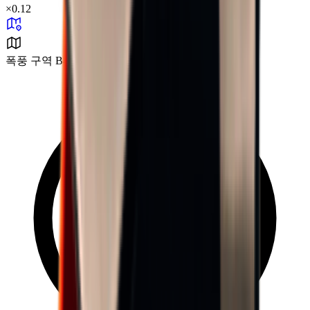
×
0.12
폭풍 구역 B4