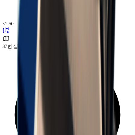
×
2.50
37번 실험 구역