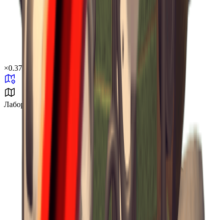
×
0.37
Лаборатория J