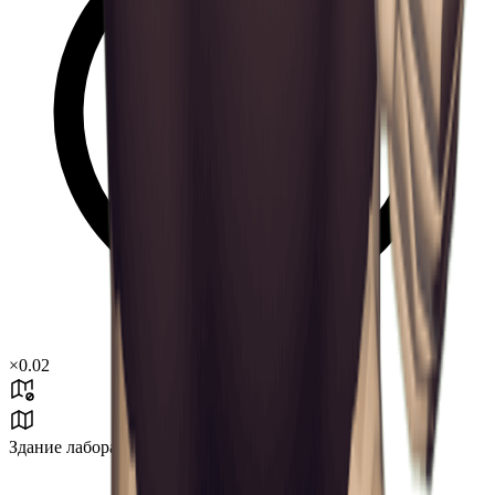
×
0.02
Здание лаборатории J