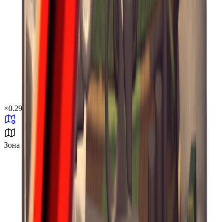
×
0.29
Зона бури B4