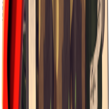
×
0.13
*Level_Desert*