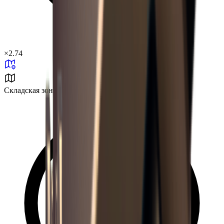
×
2.74
Складская зона