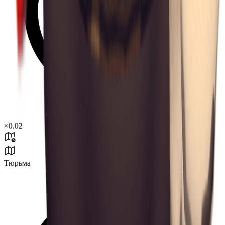
×
0.02
Тюрьма