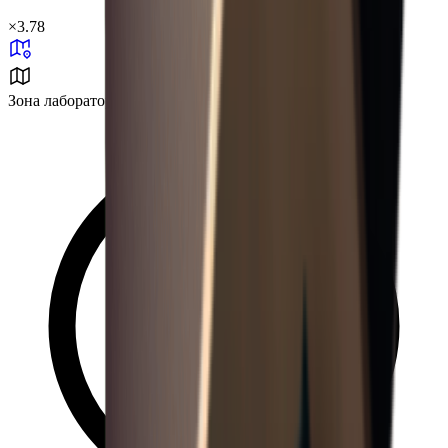
×
3.78
Зона лаборатории № 37