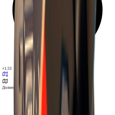
×
1.53
Долина разлома