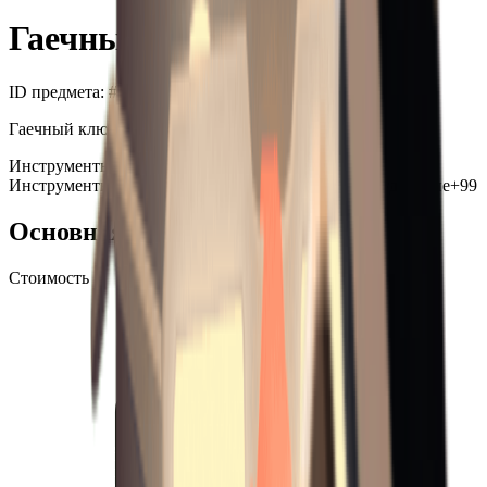
Гаечный ключ
ID предмета
: #
31
Гаечный ключ.
Инструменты
Холодное оружие
+
1
Инструменты
Холодное оружие
Привязанное оборудование
+99
Основная информация
Стоимость