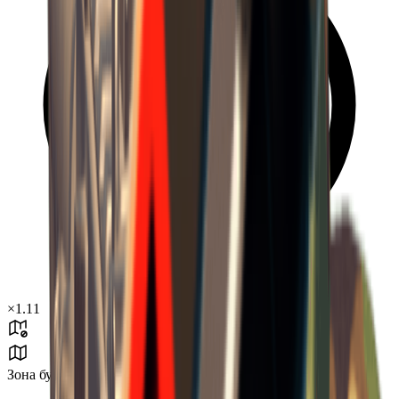
×
1.11
Зона бури