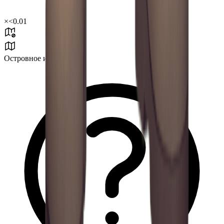
×
<0.01
Островное испытание