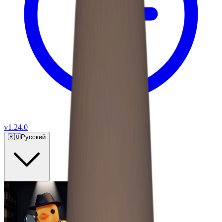
v
1.24.0
🇷🇺
Русский