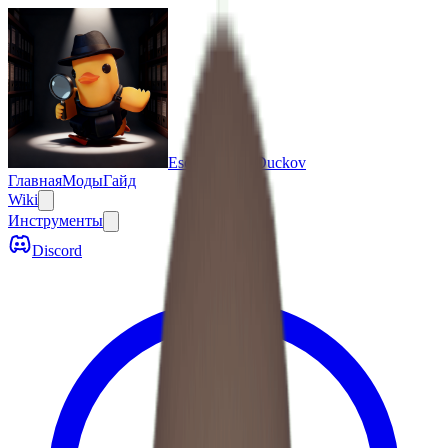
Escape From Duckov
Главная
Моды
Гайд
Wiki
Инструменты
Discord