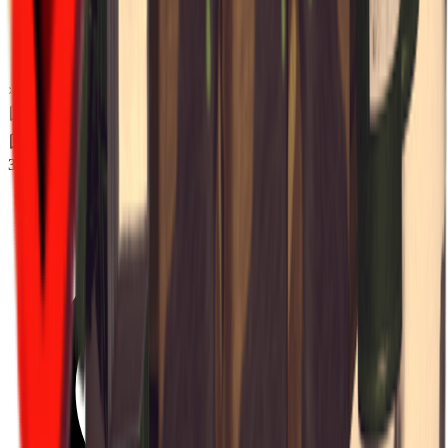
×
0.08
Зона бури B3