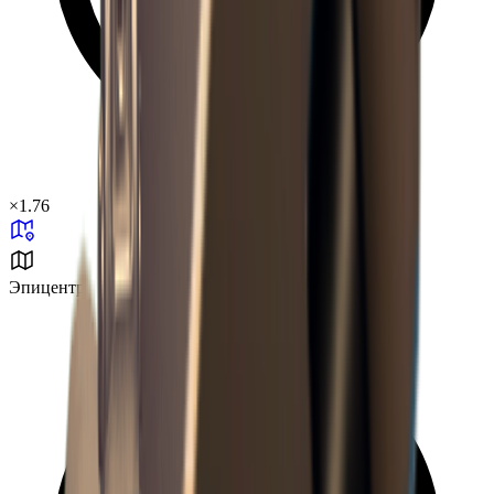
×
1.76
Эпицентр