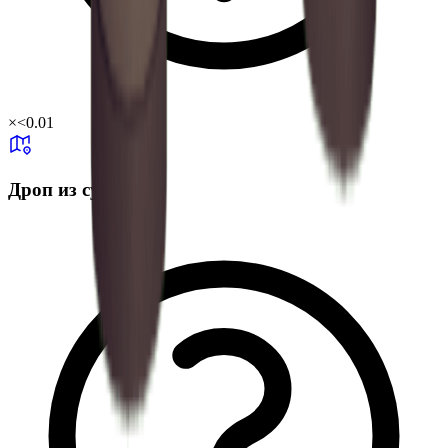
×
<0.01
Дроп из сундука