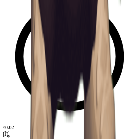
×
0.02