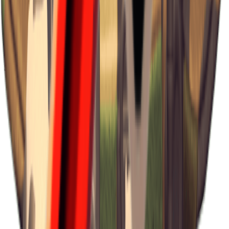
×
0.72
Зона бури B0