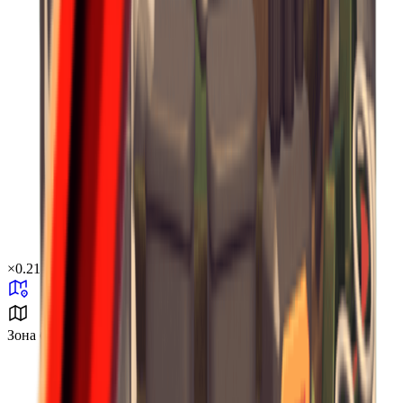
×
0.21
Зона бури B2