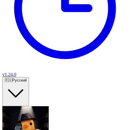
v
1.24.0
🇷🇺
Русский