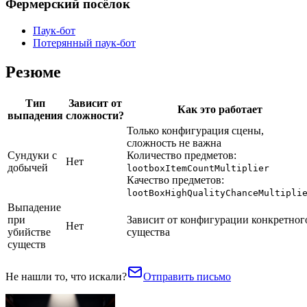
Фермерский посёлок
Паук-бот
Потерянный паук-бот
Резюме
Тип
Зависит от
Как это работает
выпадения
сложности?
Только конфигурация сцены,
сложность не важна
Сундуки с
Количество предметов:
Нет
добычей
lootboxItemCountMultiplier
Качество предметов:
lootBoxHighQualityChanceMultipli
Выпадение
при
Зависит от конфигурации конкретног
Нет
убийстве
существа
существ
Не нашли то, что искали?
Отправить письмо