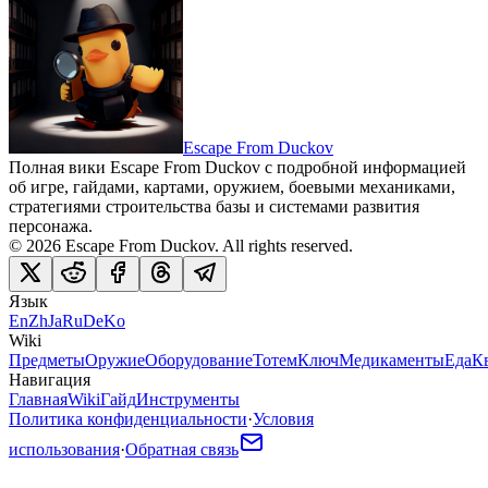
Escape From Duckov
Полная вики Escape From Duckov с подробной информацией
об игре, гайдами, картами, оружием, боевыми механиками,
стратегиями строительства базы и системами развития
персонажа.
©
2026
Escape From Duckov
. All rights reserved.
Язык
En
Zh
Ja
Ru
De
Ko
Wiki
Предметы
Оружие
Оборудование
Тотем
Ключ
Медикаменты
Еда
К
Навигация
Главная
Wiki
Гайд
Инструменты
Политика конфиденциальности
·
Условия
использования
·
Обратная связь