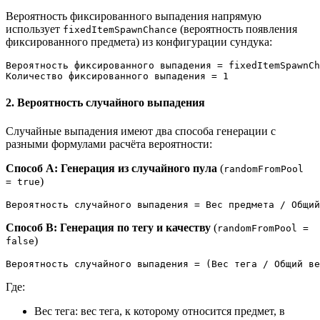
Вероятность фиксированного выпадения напрямую
использует
(вероятность появления
fixedItemSpawnChance
фиксированного предмета) из конфигурации сундука:
Вероятность фиксированного выпадения = fixedItemSpawnCh
2. Вероятность случайного выпадения
Случайные выпадения имеют два способа генерации с
разными формулами расчёта вероятности:
Способ A: Генерация из случайного пула
(
randomFromPool
)
= true
Способ B: Генерация по тегу и качеству
(
randomFromPool =
)
false
Где:
Вес тега: вес тега, к которому относится предмет, в