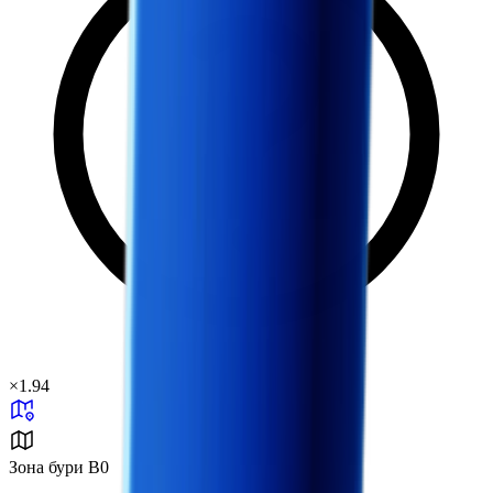
×
1.94
Зона бури B0