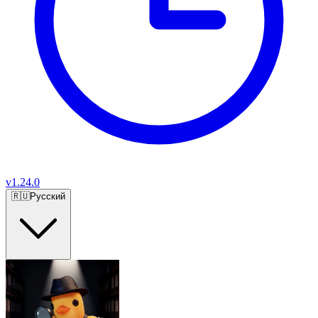
v
1.24.0
🇷🇺
Русский