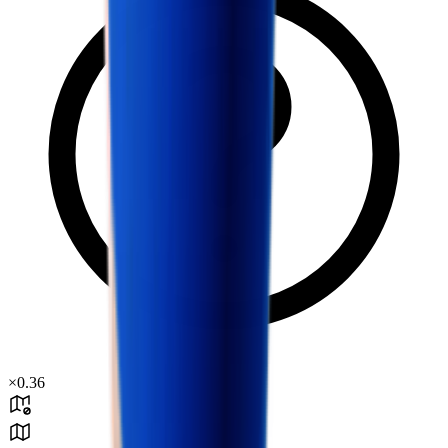
×
0.36