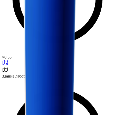
×
0.55
Здание лаборатории J