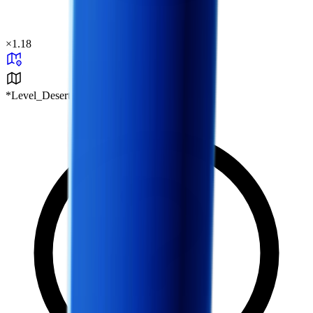
×
1.18
*Level_Desert*