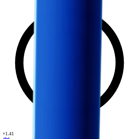
×
1.41