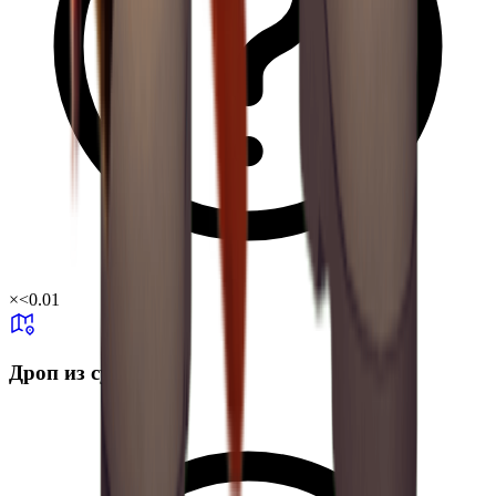
×
<0.01
Дроп из сундука