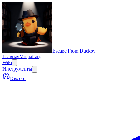
Escape From Duckov
Главная
Моды
Гайд
Wiki
Инструменты
Discord