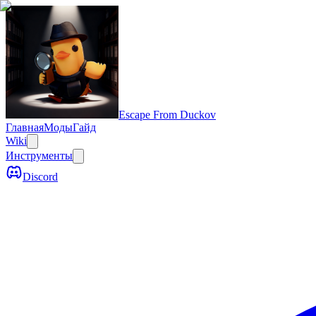
Escape From Duckov
Главная
Моды
Гайд
Wiki
Инструменты
Discord