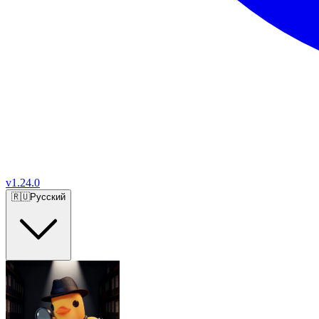
v
1.24.0
🇷🇺
Русский