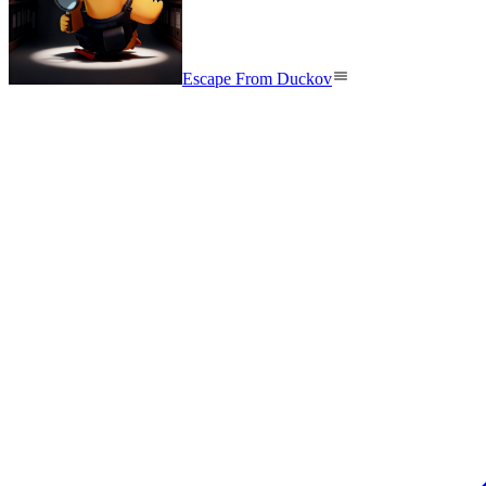
Escape From Duckov