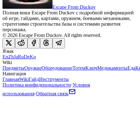
Escape From Duckov
Полная вики Escape From Duckov с подробной информацией
об игре, гайдами, картами, оружием, боевыми механиками,
стратегиями строительства базы и системами развития
персонажа.
©
2026
Escape From Duckov
. All rights reserved.
Язык
En
Zh
Ja
Ru
De
Ko
Wiki
Предметы
Оружие
Оборудование
Тотем
Ключ
Медикаменты
Еда
К
Навигация
Главная
Wiki
Гайд
Инструменты
Политика конфиденциальности
·
Условия
использования
·
Обратная связь