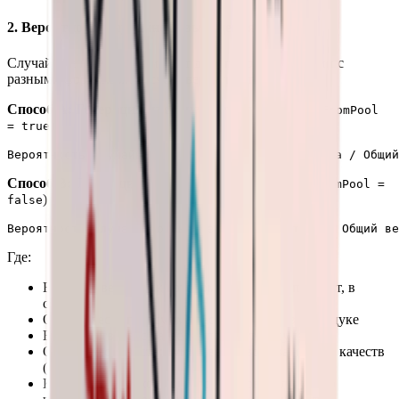
2. Вероятность случайного выпадения
Случайные выпадения имеют два способа генерации с
разными формулами расчёта вероятности:
Способ A: Генерация из случайного пула
(
randomFromPool
)
= true
Способ B: Генерация по тегу и качеству
(
randomFromPool =
)
false
Где:
Вес тега: вес тега, к которому относится предмет, в
сундуке
Общий вес тегов: сумма весов всех тегов в сундуке
Вес качества: вес качества предмета в сундуке
Общий вес качеств: сумма весов всех валидных качеств
(1-6) в сундуке
Количество подходящих предметов: количество