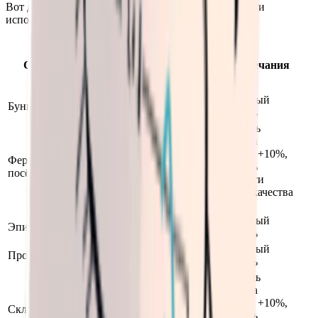
Вот данные по каждой сцене. Все уровни сложности
используют одинаковую конфигурацию:
Множитель
Множитель
вероятности
Сцена
количества
Примечания
высокого
предметов
качества
Стандартный
Бункер
1.0
1.0
множитель
Множитель
количества
предметов +10%,
Фермерский
1.1
1.1
множитель
посёлок
вероятности
высокого качества
+10%
Стандартный
Эпицентр
1.0
1.0
множитель
Стандартный
Пролог
1.0
1.0
множитель
Множитель
количества
предметов +10%,
Складская
1.1
1.05
множитель