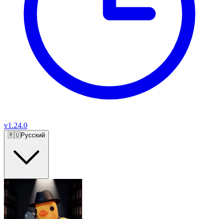
v
1.24.0
🇷🇺
Русский