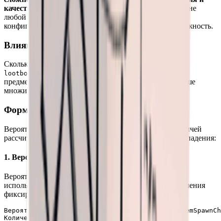
качество сундуков с добычей
. На одной и той же сцене
любой уровень сложности использует одинаковую
конфигурацию. На дроп влияет только сцена, а не сложность.
Влияние на количество предметов
Сколько предметов выпадет из сундука, зависит от
(множитель количества
lootboxItemCountMultiplier
предметов в сундуке) в конфигурации сцены. Чем выше
множитель — тем больше лута.
Формула расчёта вероятности
Вероятность выпадения предметов из сундуков с добычей
рассчитывается по-разному в зависимости от типа выпадения:
1. Вероятность фиксированного выпадения
Вероятность фиксированного выпадения напрямую
использует
(вероятность появления
fixedItemSpawnChance
фиксированного предмета) из конфигурации сундука:
Вероятность фиксированного выпадения = fixedItemSpawnCh