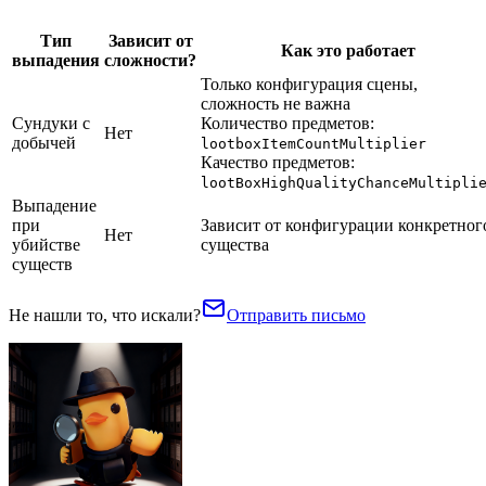
Тип
Зависит от
Как это работает
выпадения
сложности?
Только конфигурация сцены,
сложность не важна
Сундуки с
Количество предметов:
Нет
добычей
lootboxItemCountMultiplier
Качество предметов:
lootBoxHighQualityChanceMultipli
Выпадение
при
Зависит от конфигурации конкретног
Нет
убийстве
существа
существ
Не нашли то, что искали?
Отправить письмо