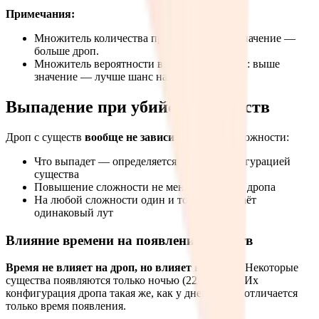
Примечания:
Множитель количества предметов: выше значение —
больше дроп.
Множитель вероятности высокого качества: выше
значение — лучше шанс на хороший лут.
Выпадение при убийстве существ
Дроп с существ
вообще не зависит
от уровня сложности:
Что выпадет — определяется только конфигурацией
существа
Повышение сложности не меняет таблицы дропа
На любой сложности один и тот же враг даёт
одинаковый лут
Влияние времени на появление существ
Время не влияет на дроп, но влияет на спавн
. Некоторые
существа появляются только ночью (22:00-5:00). Их
конфигурация дропа такая же, как у дневных — отличается
только время появления.