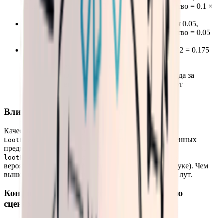
Диапазон количества 1-3, Ожидаемое количество = 0.1 ×
(1+3)/2 = 0.2
Сундук B: Вероятность случайного выпадения 0.05,
Диапазон количества 2-4, Ожидаемое количество = 0.05
× (2+4)/2 = 0.15
Среднее ожидаемое количество = (0.2 + 0.15) / 2 = 0.175
Примечание
: При достаточном количестве
сундуков с добычей в игре, после одного похода за
лутом у вас высокая вероятность получить этот
предмет.
Влияние на качество предметов
Качество предметов определяется параметром
(процент низкокачественных
LootBoxQualityLowPercent
предметов в сундуке), который рассчитывается из
(множитель
lootBoxHighQualityChanceMultiplier
вероятности высококачественных предметов в сундуке). Чем
выше значение — тем лучше шанс на качественный лут.
Конфигурация множителей выпадения по
сценам