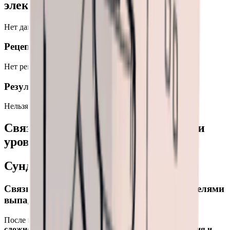
электрозащиты
Нет данных
Рецепт создания
Нет рецептов крафта
Результат разбора
Нельзя разобрать
Связь между выпадением добычи и
уровнем сложности
Сундуки с добычей
Связь между уровнем сложности и множителями
выпадения
После изучения файлов игры выяснилось:
уровень
сложности никак не влияет на множители выпадения и