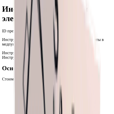
Инструкция: инъекция
электрозащиты
ID предмета
: #
410
Инструкция по изготовлению инъекции электрозащиты в
медпункте.
Инструкция
Инструкция для медпункта
Инструкция
Инструкция для медпункта
+99
Основная информация
Стоимость