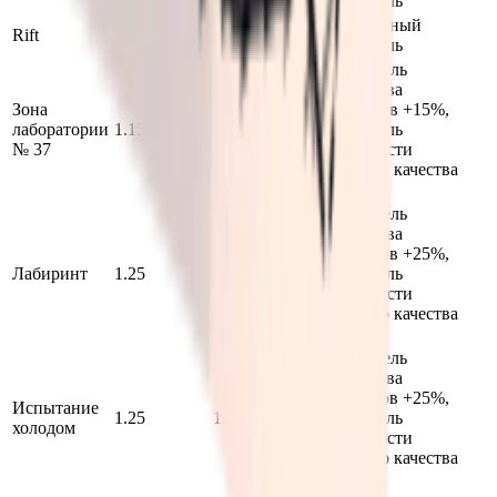
множитель
Стандартный
Rift
1.0
1.0
множитель
Множитель
количества
Зона
предметов +15%,
лаборатории
1.15
1.15
множитель
№ 37
вероятности
высокого качества
+15%
Множитель
количества
предметов +25%,
Лабиринт
1.25
1.25
множитель
вероятности
высокого качества
+25%
Множитель
количества
предметов +25%,
Испытание
1.25
1.25
множитель
холодом
вероятности
высокого качества
+25%