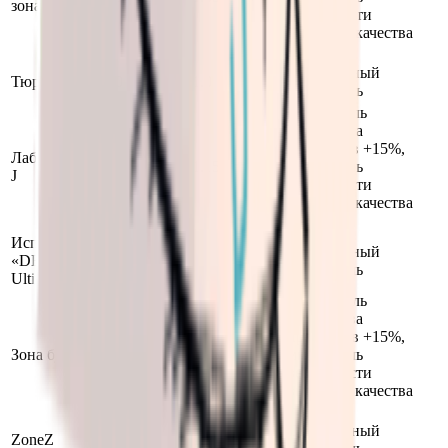
зона
вероятности
высокого качества
+5%
Стандартный
Тюрьма
1.0
1.0
множитель
Множитель
количества
предметов +15%,
Лаборатория
1.15
1.15
множитель
J
вероятности
высокого качества
+15%
Испытание
Стандартный
«DEMO
1.0
1.0
множитель
Ultimate»
Множитель
количества
предметов +15%,
Зона бури
1.15
1.15
множитель
вероятности
высокого качества
+15%
Стандартный
ZoneZ
1.0
1.0