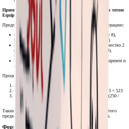
предметов, соответствующих и тегу, и качеству
Пример: Расчёт вероятности выпадения предмета с тегом
Equipment, качество 1
Предположим, что сундук имеет следующую конфигурацию:
Конфигурация тегов: Equipment (вес 2), Gun (вес 8),
Bullet (вес 4), Explosive (вес 3), Accessory (вес 10)
Конфигурация качеств: Качество 1 (вес 250), Качество 2
(вес 150), Качество 3 (вес 80), Качество 4 (вес 30),
Качество 5 (вес 10), Качество 6 (вес 3)
Подходящие предметы: 5 предметов с тегом Equipment и
качеством 1
Процесс расчёта:
Общий вес тегов = 2 + 8 + 4 + 3 + 10 = 27
Общий вес качеств = 250 + 150 + 80 + 30 + 10 + 3 = 523
Вероятность случайного выпадения = (2 / 27) × (250 /
523) × (1 / 5) ≈ 0.00708 = 0.708%
Таким образом, вероятность случайного выпадения этого
предмета в этом сундуке составляет примерно 0.708%.
Формула расчёта среднего ожидаемого