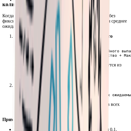
количества
Когда у предмета есть только случайные выпадения (без
фиксированных) в сундуках с добычей, отображается среднее
ожидаемое количество. Формула расчёта следующая:
Ожидаемое количество для одного случайного
выпадения
:
Ожидаемое количество = Вероятность случайного выпа
Минимальное и максимальное количество берутся из
конфигурации сундука
(диапазон
randomCount
количества случайных предметов).
Среднее ожидаемое количество
:
То есть среднее значение ожидаемых количеств всех
случайных выпадений.
Пример
:
Сундук A: Вероятность случайного выпадения 0.1,