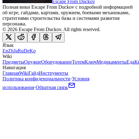
Escape From Duckov
Полная вики Escape From Duckov с подробной информацией
об игре, гайдами, картами, оружием, боевыми механиками,
стратегиями строительства базы и системами развития
персонажа.
©
2026
Escape From Duckov
. All rights reserved.
Язык
En
Zh
Ja
Ru
De
Ko
Wiki
Предметы
Оружие
Оборудование
Тотем
Ключ
Медикаменты
Еда
К
Навигация
Главная
Wiki
Гайд
Инструменты
Политика конфиденциальности
·
Условия
использования
·
Обратная связь