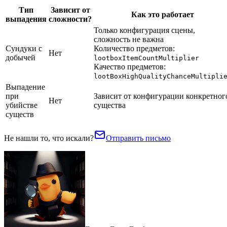
Тип
Зависит от
Как это работает
выпадения
сложности?
Только конфигурация сцены,
сложность не важна
Сундуки с
Количество предметов:
Нет
добычей
lootboxItemCountMultiplier
Качество предметов:
lootBoxHighQualityChanceMultipli
Выпадение
при
Зависит от конфигурации конкретног
Нет
убийстве
существа
существ
Не нашли то, что искали?
Отправить письмо