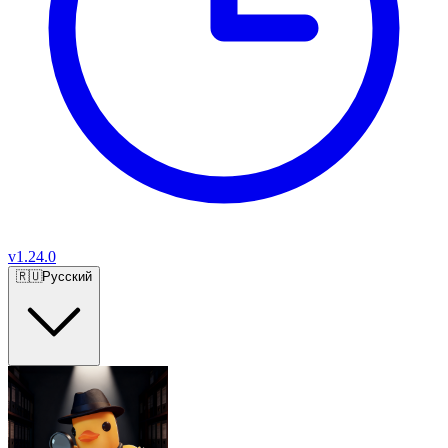
v
1.24.0
🇷🇺
Русский