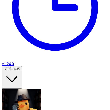
v
1.24.0
🇯🇵
日本語