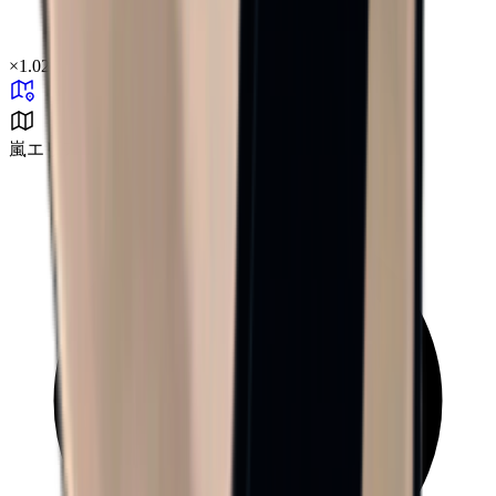
×
1.02
嵐エリア B0