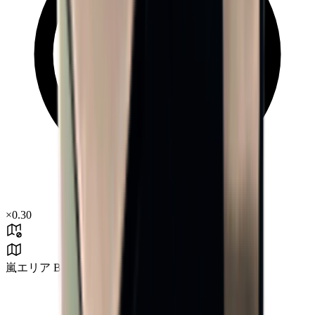
×
0.30
嵐エリア B3