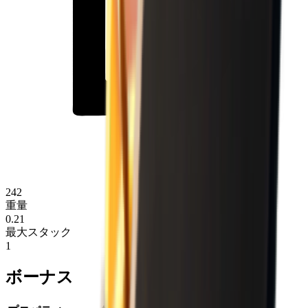
242
重量
0.21
最大スタック
1
ボーナス