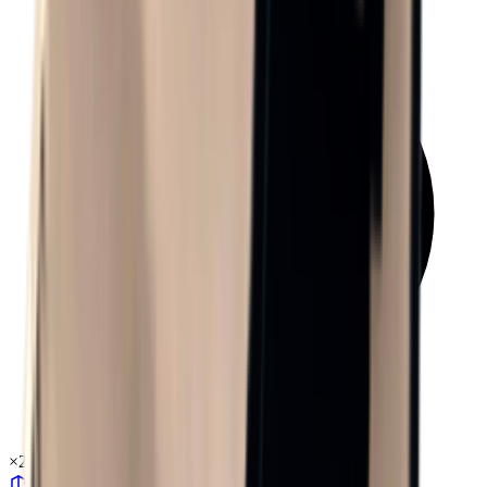
×
2.28