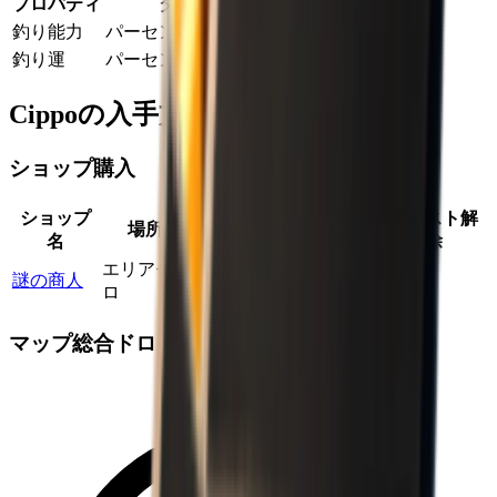
プロパティ
タイプ
値
釣り能力
パーセンテージ追加
-15
%
釣り運
パーセンテージ追加
-90
%
Cippoの入手方法
ショップ購入
ショップ
最大在
価格係
クエスト解
場所
確率
名
庫
数
除
エリアゼ
謎の商人
いいえ
100
%
2
3.00
×
ロ
マップ総合ドロップ