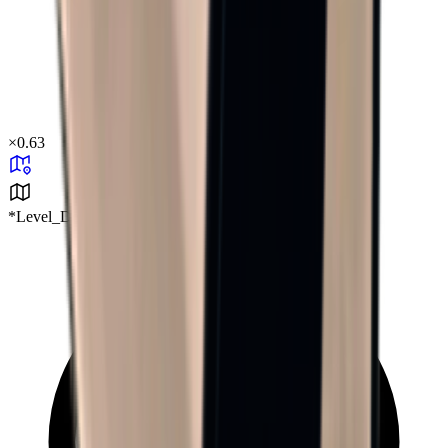
×
0.63
*Level_Desert*