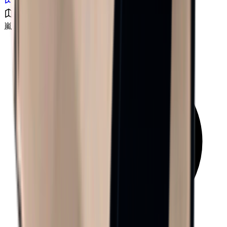
嵐エリア B4