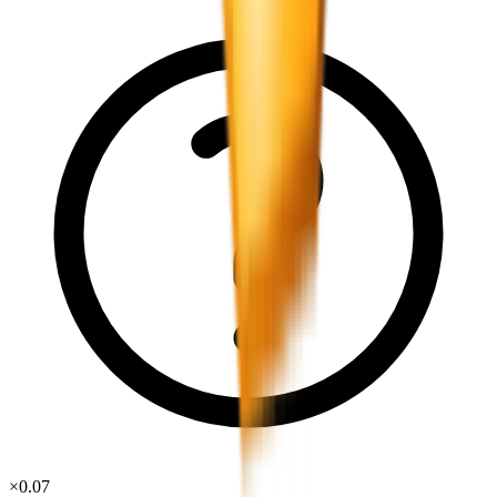
×
0.07