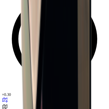
×
0.30