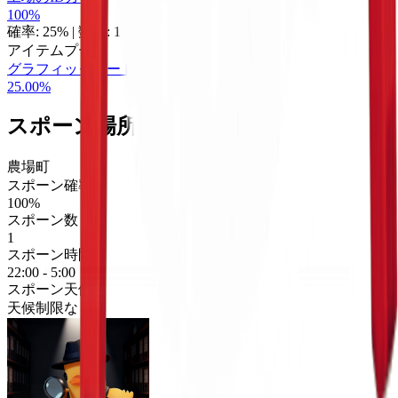
100%
確率
:
25
% |
数量
:
1
-
1
アイテムプール
グラフィックカード
25.00%
スポーン場所
農場町
スポーン確率
100
%
スポーン数
1
スポーン時間
22:00 - 5:00
スポーン天候
天候制限なし