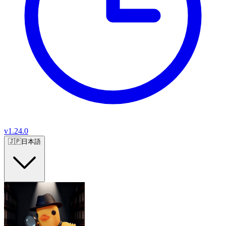
v
1.24.0
🇯🇵
日本語