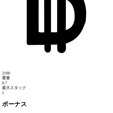
2100
重量
0.7
最大スタック
1
ボーナス