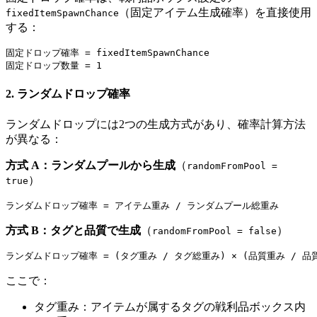
（固定アイテム生成確率）を直接使用
fixedItemSpawnChance
する：
固定ドロップ確率 = fixedItemSpawnChance

2. ランダムドロップ確率
ランダムドロップには2つの生成方式があり、確率計算方法
が異なる：
方式 A：ランダムプールから生成
（
randomFromPool =
）
true
方式 B：タグと品質で生成
（
）
randomFromPool = false
ここで：
タグ重み：アイテムが属するタグの戦利品ボックス内