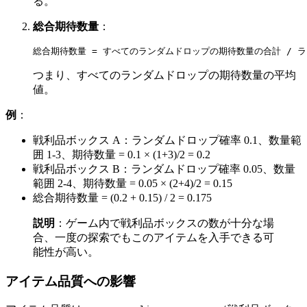
る。
総合期待数量
：
つまり、すべてのランダムドロップの期待数量の平均
値。
例
：
戦利品ボックス A：ランダムドロップ確率 0.1、数量範
囲 1-3、期待数量 = 0.1 × (1+3)/2 = 0.2
戦利品ボックス B：ランダムドロップ確率 0.05、数量
範囲 2-4、期待数量 = 0.05 × (2+4)/2 = 0.15
総合期待数量 = (0.2 + 0.15) / 2 = 0.175
説明
：ゲーム内で戦利品ボックスの数が十分な場
合、一度の探索でもこのアイテムを入手できる可
能性が高い。
アイテム品質への影響