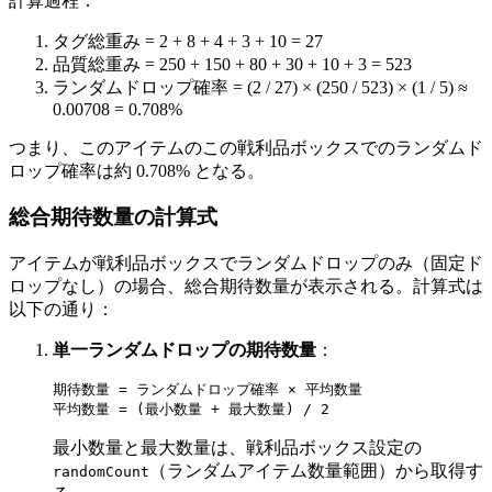
計算過程：
タグ総重み = 2 + 8 + 4 + 3 + 10 = 27
品質総重み = 250 + 150 + 80 + 30 + 10 + 3 = 523
ランダムドロップ確率 = (2 / 27) × (250 / 523) × (1 / 5) ≈
0.00708 = 0.708%
つまり、このアイテムのこの戦利品ボックスでのランダムド
ロップ確率は約 0.708% となる。
総合期待数量の計算式
アイテムが戦利品ボックスでランダムドロップのみ（固定ド
ロップなし）の場合、総合期待数量が表示される。計算式は
以下の通り：
単一ランダムドロップの期待数量
：
期待数量 = ランダムドロップ確率 × 平均数量

最小数量と最大数量は、戦利品ボックス設定の
（ランダムアイテム数量範囲）から取得す
randomCount