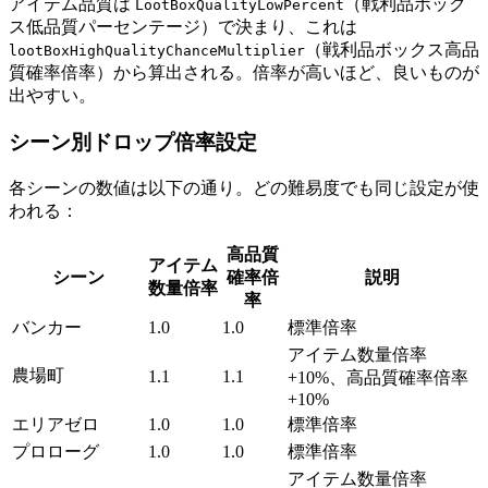
アイテム品質は
（戦利品ボック
LootBoxQualityLowPercent
ス低品質パーセンテージ）で決まり、これは
（戦利品ボックス高品
lootBoxHighQualityChanceMultiplier
質確率倍率）から算出される。倍率が高いほど、良いものが
出やすい。
シーン別ドロップ倍率設定
各シーンの数値は以下の通り。どの難易度でも同じ設定が使
われる：
高品質
アイテム
シーン
確率倍
説明
数量倍率
率
バンカー
1.0
1.0
標準倍率
アイテム数量倍率
農場町
1.1
1.1
+10%、高品質確率倍率
+10%
エリアゼロ
1.0
1.0
標準倍率
プロローグ
1.0
1.0
標準倍率
アイテム数量倍率