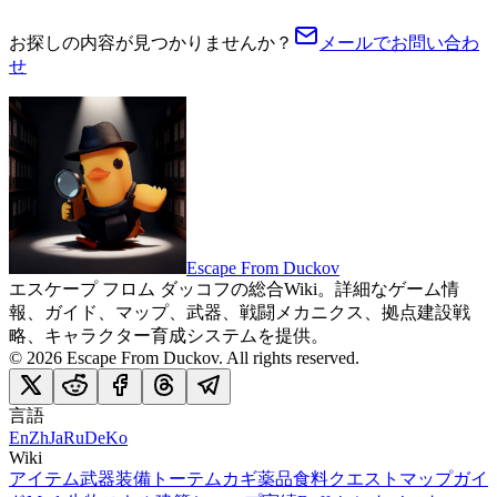
お探しの内容が見つかりませんか？
メールでお問い合わ
せ
Escape From Duckov
エスケープ フロム ダッコフの総合Wiki。詳細なゲーム情
報、ガイド、マップ、武器、戦闘メカニクス、拠点建設戦
略、キャラクター育成システムを提供。
©
2026
Escape From Duckov
. All rights reserved.
言語
En
Zh
Ja
Ru
De
Ko
Wiki
アイテム
武器
装備
トーテム
カギ
薬品
食料
クエスト
マップ
ガイ