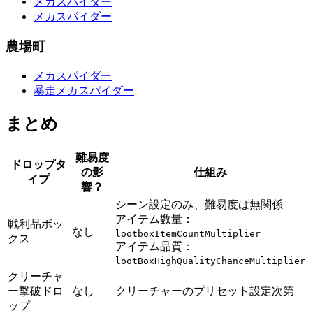
メカスパイダー
メカスパイダー
農場町
メカスパイダー
暴走メカスパイダー
まとめ
難易度
ドロップタ
の影
仕組み
イプ
響？
シーン設定のみ、難易度は無関係
アイテム数量：
戦利品ボッ
なし
lootboxItemCountMultiplier
クス
アイテム品質：
lootBoxHighQualityChanceMultiplier
クリーチャ
ー撃破ドロ
なし
クリーチャーのプリセット設定次第
ップ