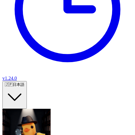
v
1.24.0
🇯🇵
日本語