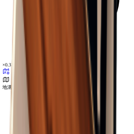
×
0.31
地溝