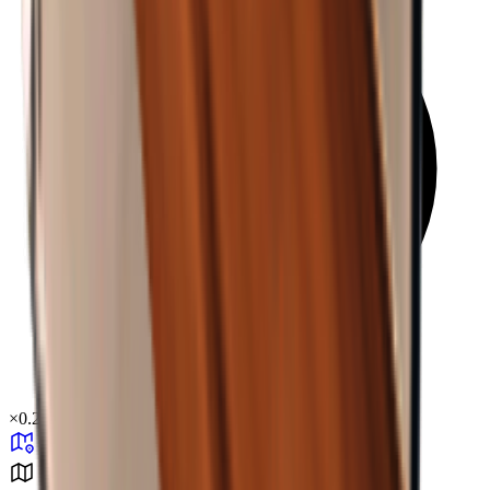
×
0.29