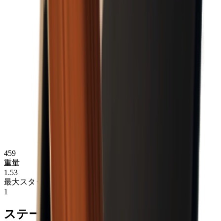
459
重量
1.53
最大スタック
1
ステータス