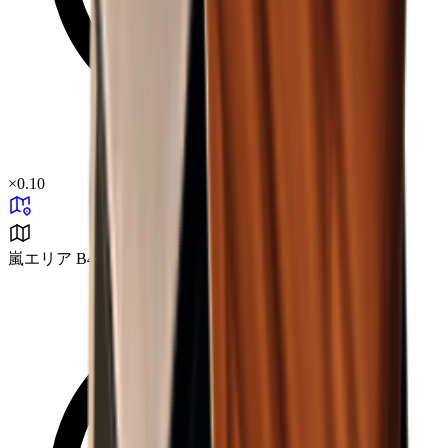
×
0.10
嵐エリア B4