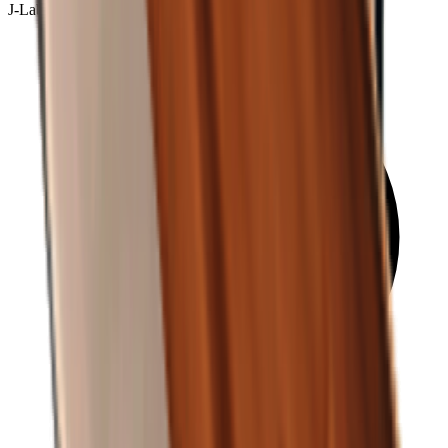
J-Lab研究所