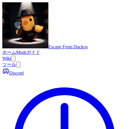
Escape From Duckov
ホーム
Mods
ガイド
Wiki
ツール
Discord