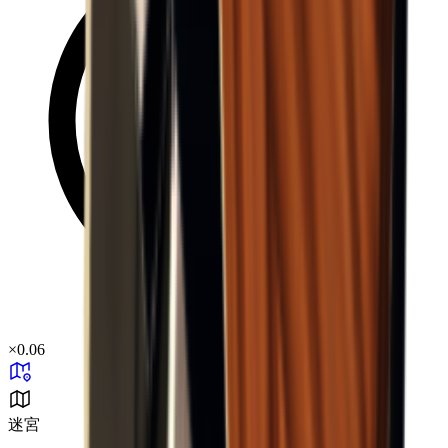
×
0.06
迷宮