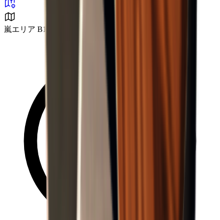
嵐エリア B1