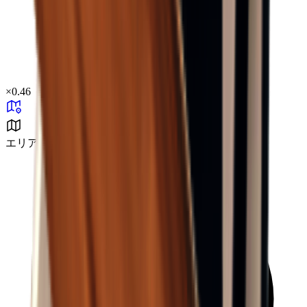
×
0.46
エリアゼロ