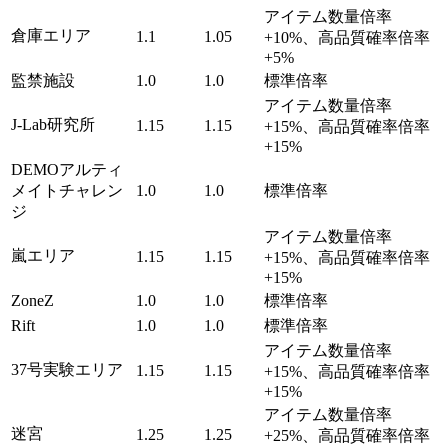
アイテム数量倍率
倉庫エリア
1.1
1.05
+10%、高品質確率倍率
+5%
監禁施設
1.0
1.0
標準倍率
アイテム数量倍率
J-Lab研究所
1.15
1.15
+15%、高品質確率倍率
+15%
DEMOアルティ
メイトチャレン
1.0
1.0
標準倍率
ジ
アイテム数量倍率
嵐エリア
1.15
1.15
+15%、高品質確率倍率
+15%
ZoneZ
1.0
1.0
標準倍率
Rift
1.0
1.0
標準倍率
アイテム数量倍率
37号実験エリア
1.15
1.15
+15%、高品質確率倍率
+15%
アイテム数量倍率
迷宮
1.25
1.25
+25%、高品質確率倍率