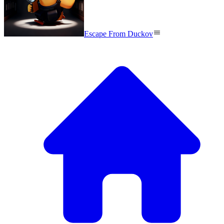
Escape From Duckov