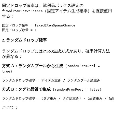
固定ドロップ確率は、戦利品ボックス設定の
（固定アイテム生成確率）を直接使用
fixedItemSpawnChance
する：
固定ドロップ確率 = fixedItemSpawnChance

2. ランダムドロップ確率
ランダムドロップには2つの生成方式があり、確率計算方法
が異なる：
方式 A：ランダムプールから生成
（
randomFromPool =
）
true
方式 B：タグと品質で生成
（
）
randomFromPool = false
ここで：