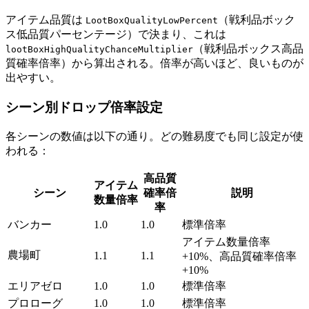
アイテム品質は
（戦利品ボック
LootBoxQualityLowPercent
ス低品質パーセンテージ）で決まり、これは
（戦利品ボックス高品
lootBoxHighQualityChanceMultiplier
質確率倍率）から算出される。倍率が高いほど、良いものが
出やすい。
シーン別ドロップ倍率設定
各シーンの数値は以下の通り。どの難易度でも同じ設定が使
われる：
高品質
アイテム
シーン
確率倍
説明
数量倍率
率
バンカー
1.0
1.0
標準倍率
アイテム数量倍率
農場町
1.1
1.1
+10%、高品質確率倍率
+10%
エリアゼロ
1.0
1.0
標準倍率
プロローグ
1.0
1.0
標準倍率