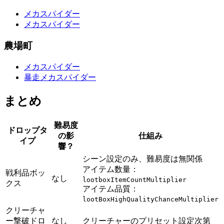
メカスパイダー
メカスパイダー
農場町
メカスパイダー
暴走メカスパイダー
まとめ
難易度
ドロップタ
の影
仕組み
イプ
響？
シーン設定のみ、難易度は無関係
アイテム数量：
戦利品ボッ
なし
lootboxItemCountMultiplier
クス
アイテム品質：
lootBoxHighQualityChanceMultiplier
クリーチャ
ー撃破ドロ
なし
クリーチャーのプリセット設定次第