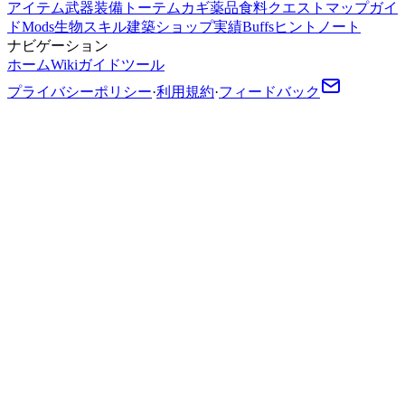
アイテム
武器
装備
トーテム
カギ
薬品
食料
クエスト
マップ
ガイ
ド
Mods
生物
スキル
建築
ショップ
実績
Buffs
ヒント
ノート
ナビゲーション
ホーム
Wiki
ガイド
ツール
プライバシーポリシー
·
利用規約
·
フィードバック