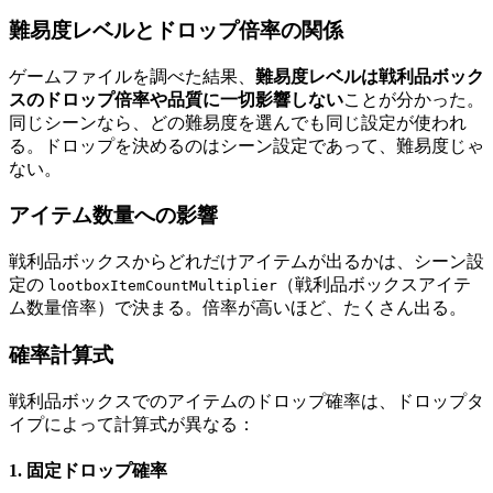
難易度レベルとドロップ倍率の関係
ゲームファイルを調べた結果、
難易度レベルは戦利品ボック
スのドロップ倍率や品質に一切影響しない
ことが分かった。
同じシーンなら、どの難易度を選んでも同じ設定が使われ
る。ドロップを決めるのはシーン設定であって、難易度じゃ
ない。
アイテム数量への影響
戦利品ボックスからどれだけアイテムが出るかは、シーン設
定の
（戦利品ボックスアイテ
lootboxItemCountMultiplier
ム数量倍率）で決まる。倍率が高いほど、たくさん出る。
確率計算式
戦利品ボックスでのアイテムのドロップ確率は、ドロップタ
イプによって計算式が異なる：
1. 固定ドロップ確率