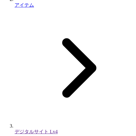
アイテム
デジタルサイト Lv4