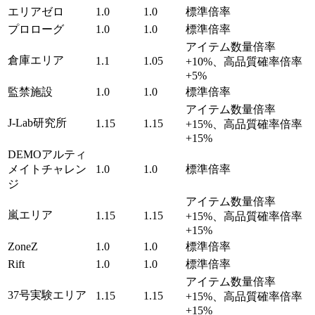
エリアゼロ
1.0
1.0
標準倍率
プロローグ
1.0
1.0
標準倍率
アイテム数量倍率
倉庫エリア
1.1
1.05
+10%、高品質確率倍率
+5%
監禁施設
1.0
1.0
標準倍率
アイテム数量倍率
J-Lab研究所
1.15
1.15
+15%、高品質確率倍率
+15%
DEMOアルティ
メイトチャレン
1.0
1.0
標準倍率
ジ
アイテム数量倍率
嵐エリア
1.15
1.15
+15%、高品質確率倍率
+15%
ZoneZ
1.0
1.0
標準倍率
Rift
1.0
1.0
標準倍率
アイテム数量倍率
37号実験エリア
1.15
1.15
+15%、高品質確率倍率
+15%