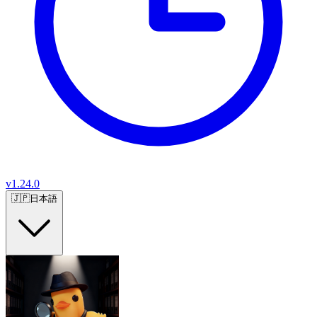
v
1.24.0
🇯🇵
日本語