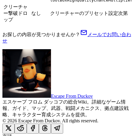
lootBoxHighQualityChanceMultiplier
クリーチャ
ー撃破ドロ
なし
クリーチャーのプリセット設定次第
ップ
お探しの内容が見つかりませんか？
メールでお問い合わ
せ
Escape From Duckov
エスケープ フロム ダッコフの総合Wiki。詳細なゲーム情
報、ガイド、マップ、武器、戦闘メカニクス、拠点建設戦
略、キャラクター育成システムを提供。
©
2026
Escape From Duckov
. All rights reserved.