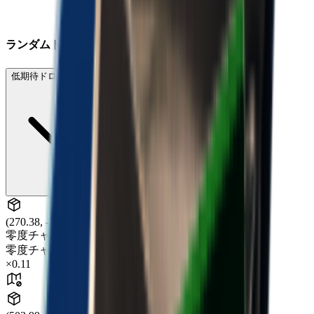
ランダムドロップ
低期待ドロップを表示 (10)
(270.38, -0.01, 269.71)
零度チャレンジ
零度チャレンジ
+99
×
0.11