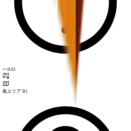
×
<0.01
嵐エリア B1