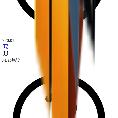
×
<0.01
J-Lab施設