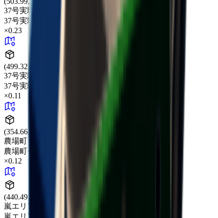
(503.99, 0.69, 572.15)
37号実験エリア
37号実験エリア
+99
×
0.23
(499.32, 0.75, 805.09)
37号実験エリア
37号実験エリア
+99
×
0.11
(354.66, -0.00, 573.74)
農場町
農場町
+99
×
0.12
(440.49, 0.02, 201.01)
嵐エリア
嵐エリア
+99