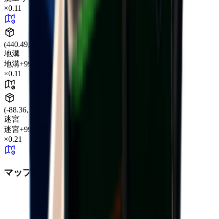
×
0.11
(440.49, 0.02, 201.01)
地溝
地溝
+99
×
0.11
(-88.36, 0.00, -131.16)
迷宮
迷宮
+99
×
0.21
マップ総合ドロップ