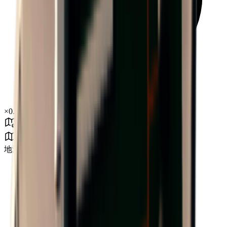
×
0.14
地溝