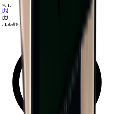
×
0.13
J-Lab研究所