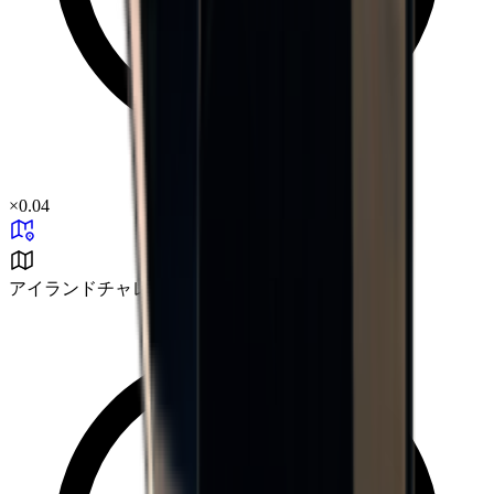
×
0.04
アイランドチャレンジ