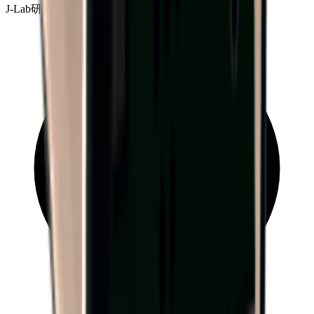
J-Lab研究所