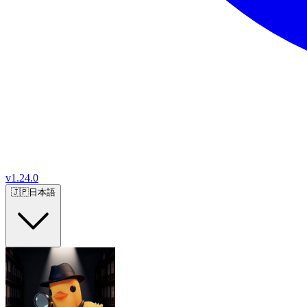
v
1.24.0
🇯🇵
日本語