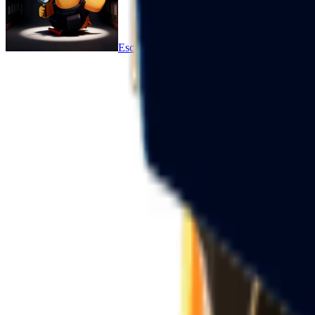
Escape From Duckov