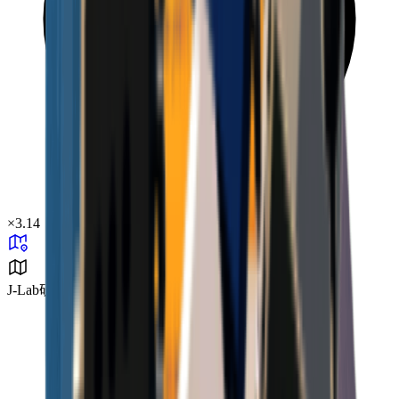
×
3.14
J-Lab研究所