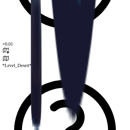
×
0.01
*Level_Desert*