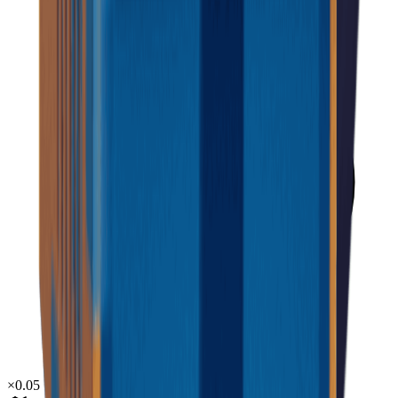
×
0.05