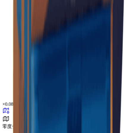
×
0.08
零度チャレンジ