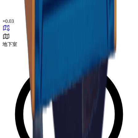
×
0.03
地下室