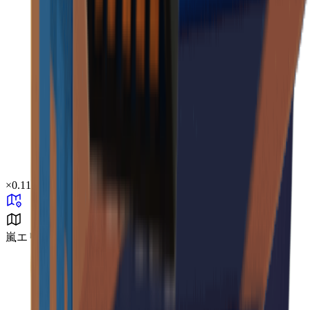
×
0.11
嵐エリア B4