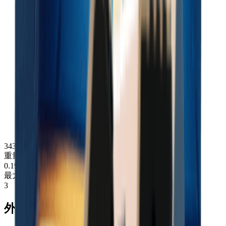
343
重量
0.19
最大スタック
3
外付けHDDの入手方法