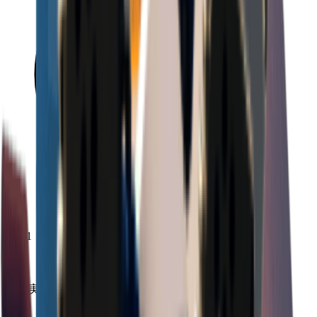
×
2.41
37号実験エリア