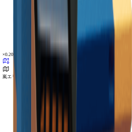
×
0.20
嵐エリア B2