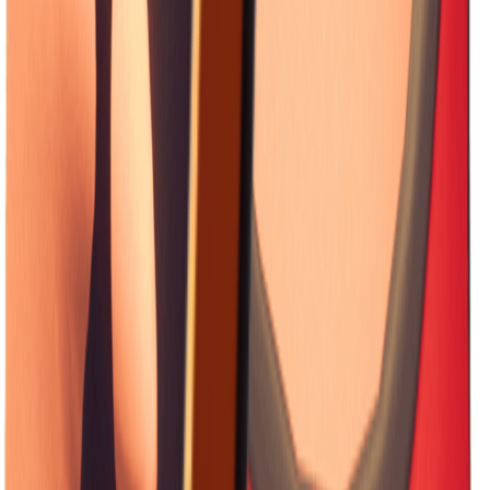
×
0.19
エリアゼロ