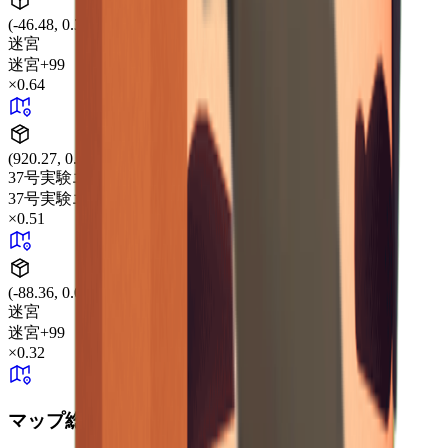
(-46.48, 0.36, -85.77)
迷宮
迷宮
+99
×
0.64
(920.27, 0.05, 549.43)
37号実験エリア
37号実験エリア
+99
×
0.51
(-88.36, 0.00, -131.16)
迷宮
迷宮
+99
×
0.32
マップ総合ドロップ