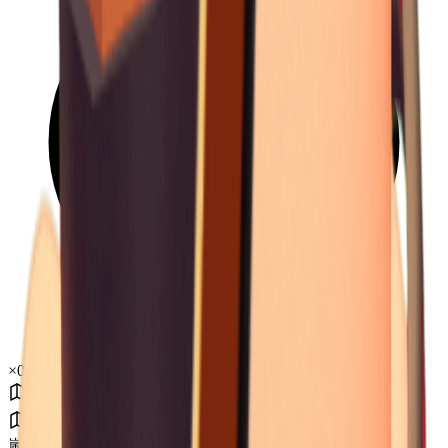
×
0.21
嵐エリア