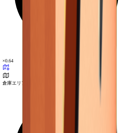
×
0.64
倉庫エリア