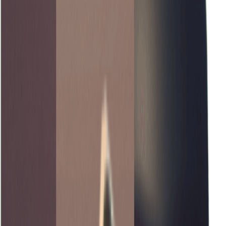
アイテム
大きなハンマー