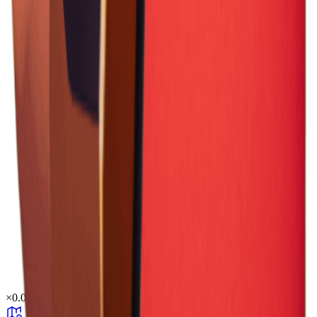
×
0.05