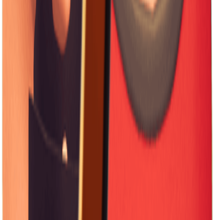
×
0.18
嵐エリア B0