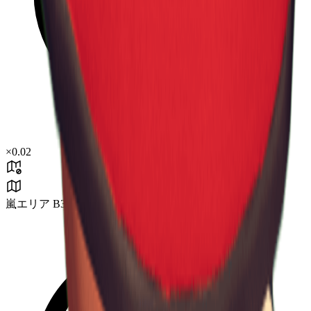
×
0.02
嵐エリア B3