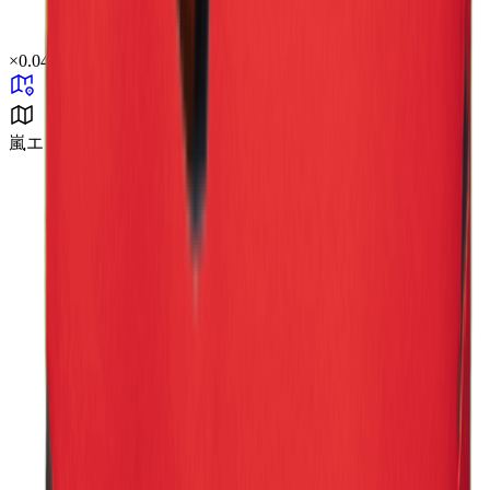
×
0.04
嵐エリア B1