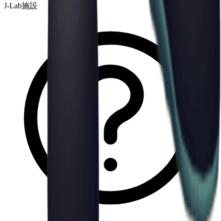
J-Lab施設