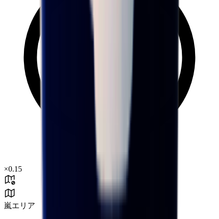
×
0.15
嵐エリア