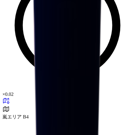
×
0.02
嵐エリア B4