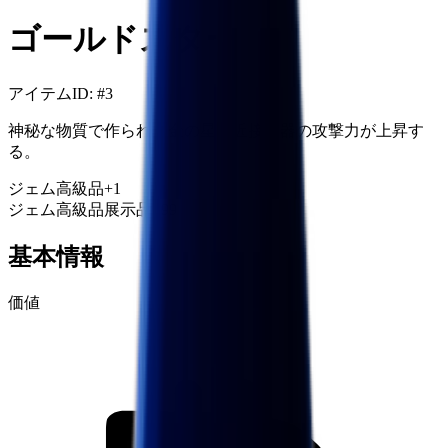
ゴールドスター
アイテムID
: #
3
神秘な物質で作られた金の星。近接武器の攻撃力が上昇す
る。
ジェム
高級品
+
1
ジェム
高級品
展示品
+99
基本情報
価値