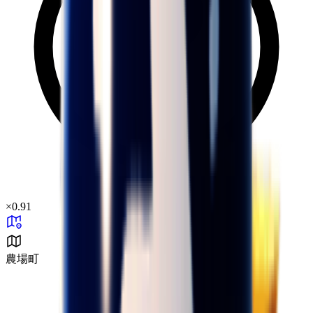
×
0.91
農場町