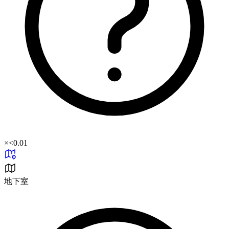
×
<0.01
地下室