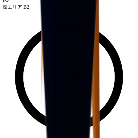
嵐エリア B2