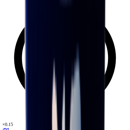
×
0.15