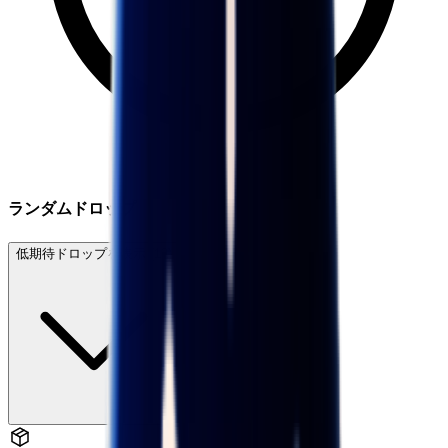
ランダムドロップ
低期待ドロップを表示 (12)