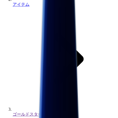
アイテム
ゴールドスター