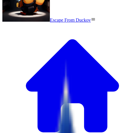
Escape From Duckov