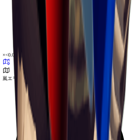
×
<0.01
嵐エリア B1