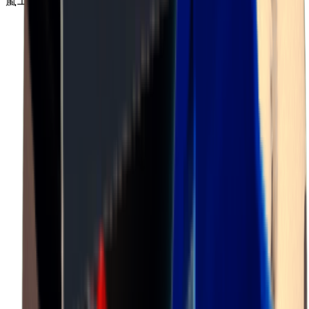
嵐エリア B3