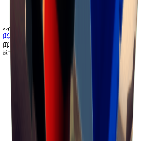
×
<0.01
嵐エリア B2