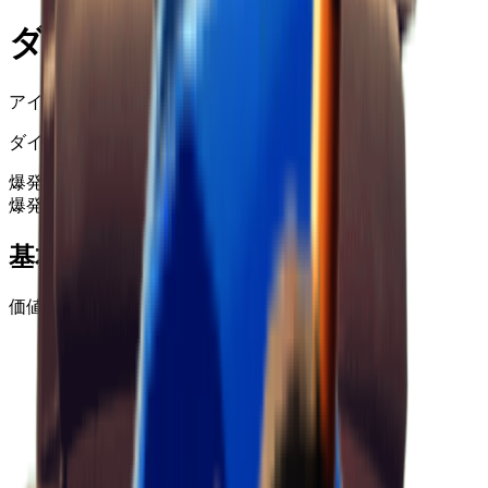
ダイナマイトの束
アイテムID
: #
24
ダイナマイトの束。
爆発物
爆発物
+99
基本情報
価値