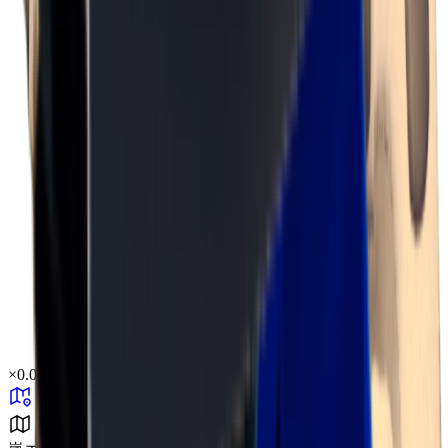
×
0.01