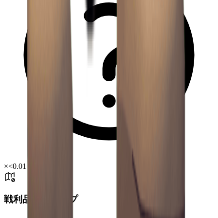
×
<0.01
戦利品箱ドロップ