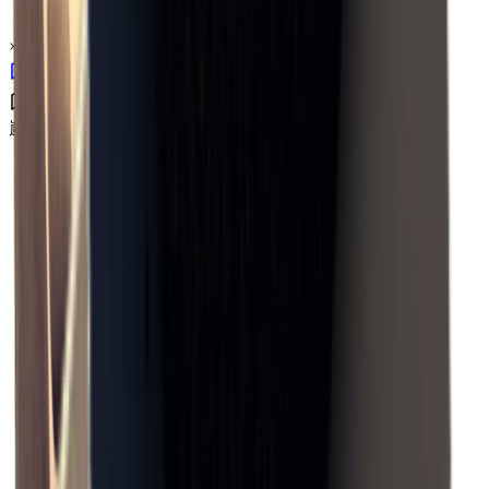
×
0.03
嵐エリア B4