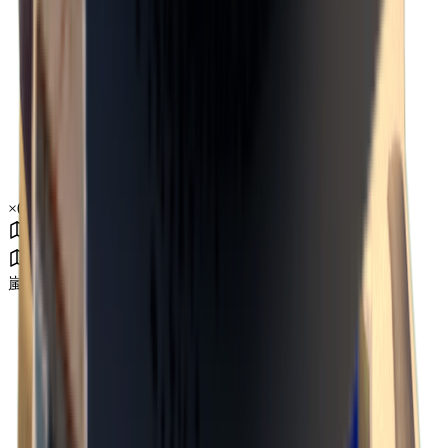
×
0.02
嵐エリア B0