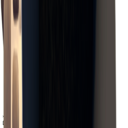
×
0.03