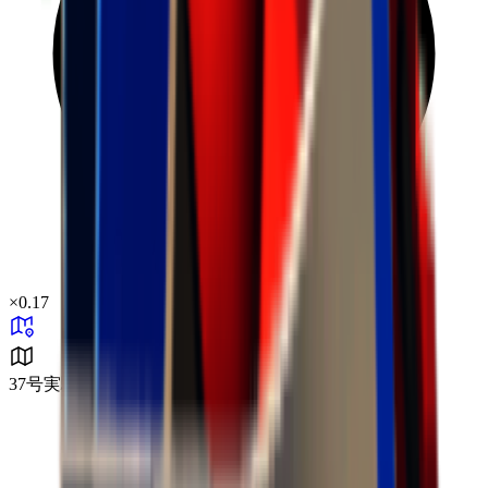
×
0.17
37号実験エリア