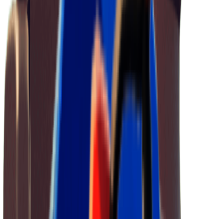
302
重量
1.22
最大スタック
3
ダイナマイトの束の入手方法