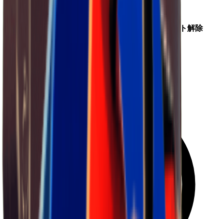
ショップ購入
ショップ名
場所
確率
最大在庫
価格係数
クエスト解除
謎の商人
農場町
25
%
1
1.00
×
いいえ
マップ総合ドロップ