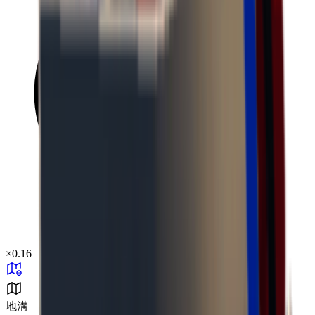
×
0.16
地溝