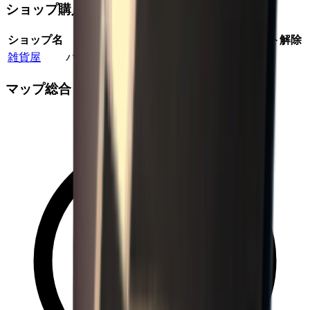
ショップ購入
ショップ名
場所
確率
最大在庫
価格係数
クエスト解除
雑貨屋
バンカー
100
%
1
1.80
×
いいえ
マップ総合ドロップ