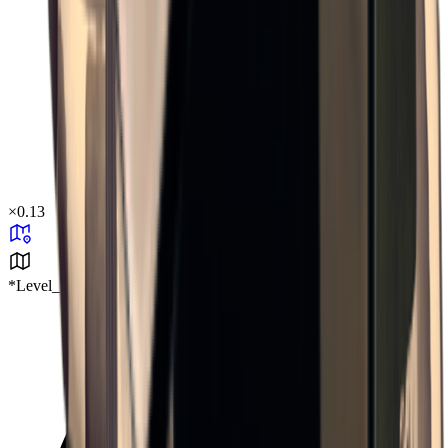
×
0.13
*Level_Desert*