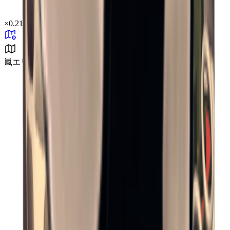
×
0.21
嵐エリア B2