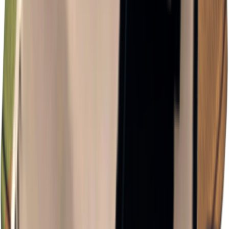
×
0.72
嵐エリア B0