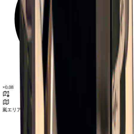
×
0.08
嵐エリア B3