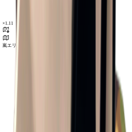
×
1.11
嵐エリア