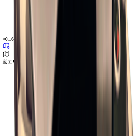
×
0.16
嵐エリア B1