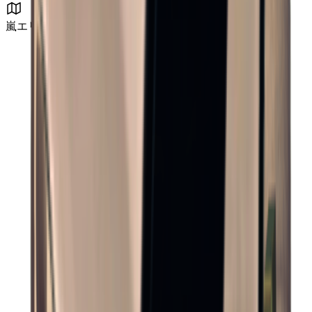
嵐エリア B4