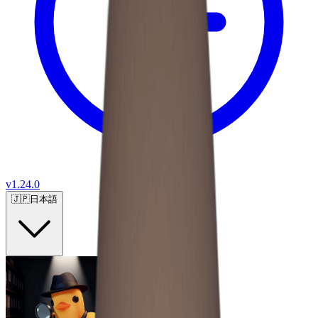
v
1.24.0
🇯🇵
日本語