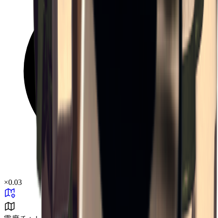
×
0.03