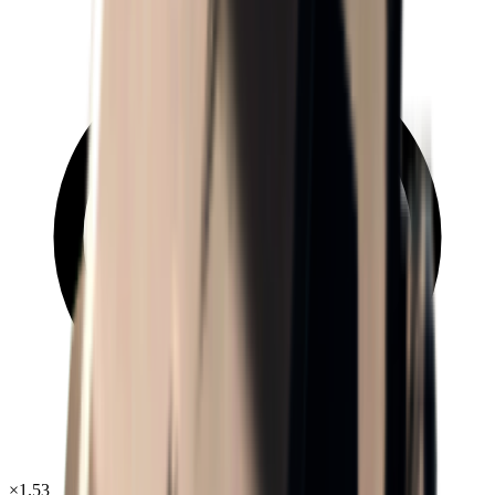
×
1.53