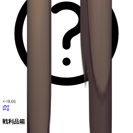
×
<0.01
戦利品箱ドロップ