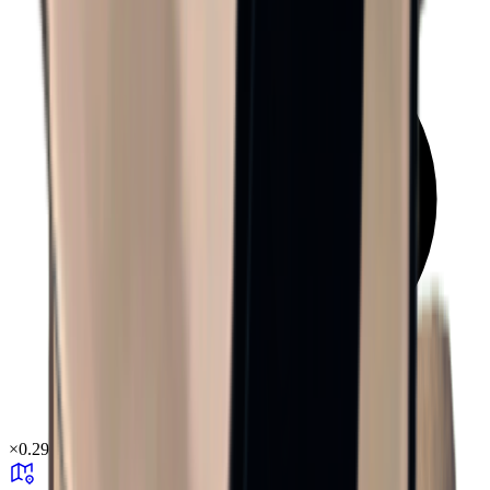
×
0.29