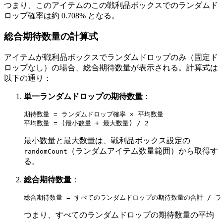
つまり、このアイテムのこの戦利品ボックスでのランダムド
ロップ確率は約 0.708% となる。
総合期待数量の計算式
アイテムが戦利品ボックスでランダムドロップのみ（固定ド
ロップなし）の場合、総合期待数量が表示される。計算式は
以下の通り：
単一ランダムドロップの期待数量
：
期待数量 = ランダムドロップ確率 × 平均数量

最小数量と最大数量は、戦利品ボックス設定の
（ランダムアイテム数量範囲）から取得す
randomCount
る。
総合期待数量
：
つまり、すべてのランダムドロップの期待数量の平均