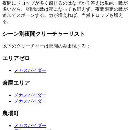
夜間にドロップが多く感じるのはなぜか？答えは単純：敵が
多いから。昼間の敵は夜になっても消えず、夜間限定の敵が
追加でスポーンする。敵が増えれば、当然ドロップも増え
る。
シーン別夜間クリーチャーリスト
以下のクリーチャーは夜間のみ出現する：
エリアゼロ
メカスパイダー
倉庫エリア
メカスパイダー
メカスパイダー
農場町
メカスパイダー