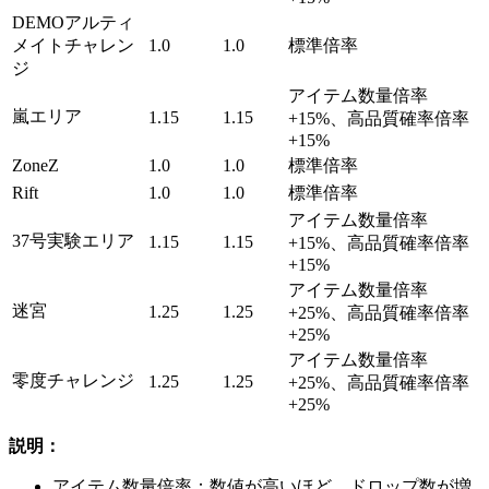
DEMOアルティ
メイトチャレン
1.0
1.0
標準倍率
ジ
アイテム数量倍率
嵐エリア
1.15
1.15
+15%、高品質確率倍率
+15%
ZoneZ
1.0
1.0
標準倍率
Rift
1.0
1.0
標準倍率
アイテム数量倍率
37号実験エリア
1.15
1.15
+15%、高品質確率倍率
+15%
アイテム数量倍率
迷宮
1.25
1.25
+25%、高品質確率倍率
+25%
アイテム数量倍率
零度チャレンジ
1.25
1.25
+25%、高品質確率倍率
+25%
説明：
アイテム数量倍率：数値が高いほど、ドロップ数が増