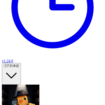
v
1.24.0
🇯🇵
日本語