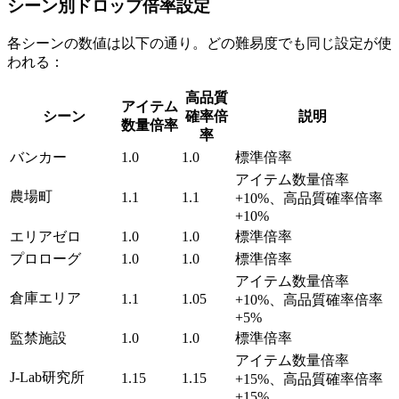
シーン別ドロップ倍率設定
各シーンの数値は以下の通り。どの難易度でも同じ設定が使
われる：
高品質
アイテム
シーン
確率倍
説明
数量倍率
率
バンカー
1.0
1.0
標準倍率
アイテム数量倍率
農場町
1.1
1.1
+10%、高品質確率倍率
+10%
エリアゼロ
1.0
1.0
標準倍率
プロローグ
1.0
1.0
標準倍率
アイテム数量倍率
倉庫エリア
1.1
1.05
+10%、高品質確率倍率
+5%
監禁施設
1.0
1.0
標準倍率
アイテム数量倍率
J-Lab研究所
1.15
1.15
+15%、高品質確率倍率
+15%