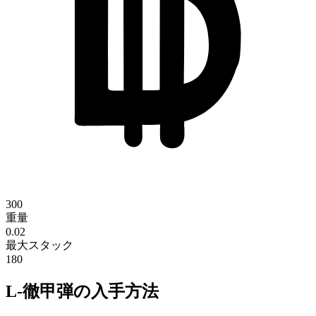
300
重量
0.02
最大スタック
180
L-徹甲弾の入手方法