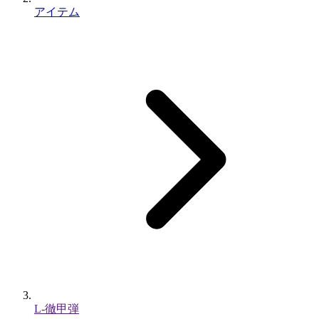
アイテム
L-徹甲弾