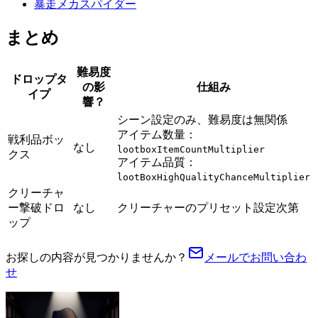
暴走メカスパイダー
まとめ
難易度
ドロップタ
の影
仕組み
イプ
響？
シーン設定のみ、難易度は無関係
アイテム数量：
戦利品ボッ
なし
lootboxItemCountMultiplier
クス
アイテム品質：
lootBoxHighQualityChanceMultiplier
クリーチャ
ー撃破ドロ
なし
クリーチャーのプリセット設定次第
ップ
お探しの内容が見つかりませんか？
メールでお問い合わ
せ