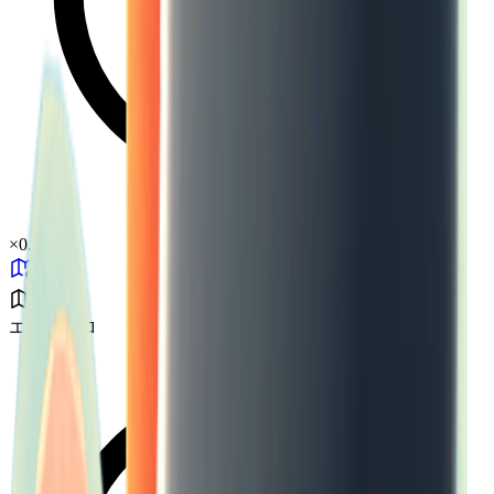
×
0.46
エリアゼロ