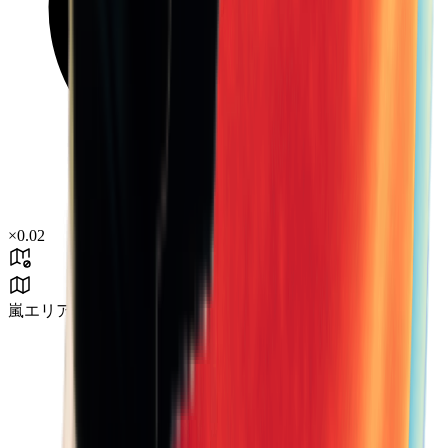
×
0.02
嵐エリア B3