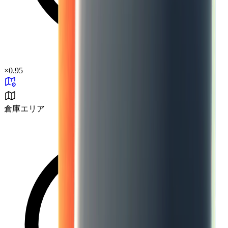
×
0.95
倉庫エリア