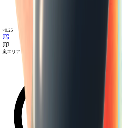
×
0.25
嵐エリア B0