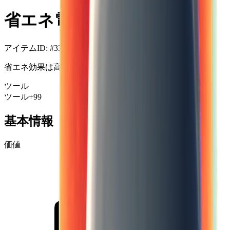
省エネ電球
アイテムID
: #
334
省エネ効果は高いが、造りはあまり良くなさそうだ。
ツール
ツール
+99
基本情報
価値