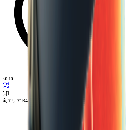
×
0.10
嵐エリア B4