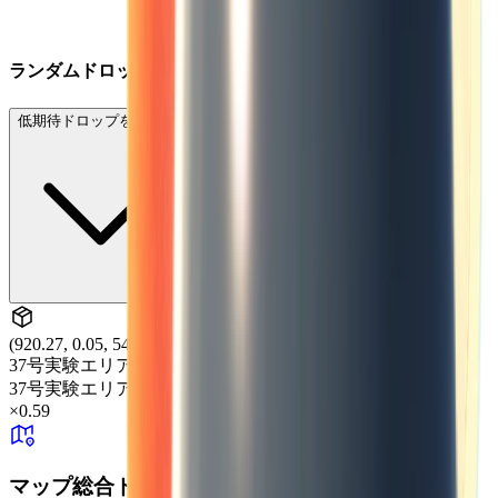
ランダムドロップ
低期待ドロップを表示 (1)
(920.27, 0.05, 549.43)
37号実験エリア
37号実験エリア
+99
×
0.59
マップ総合ドロップ