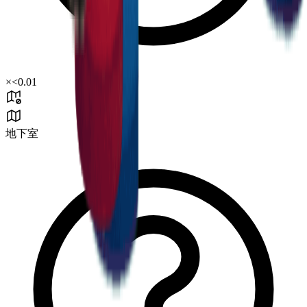
×
<0.01
地下室