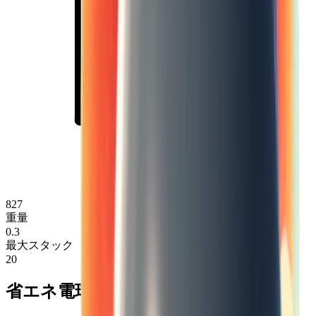
827
重量
0.3
最大スタック
20
省エネ電球の入手方法