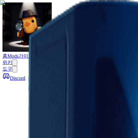
Escape From Duckov
홈
Mods
가이드
위키
도구
Discord