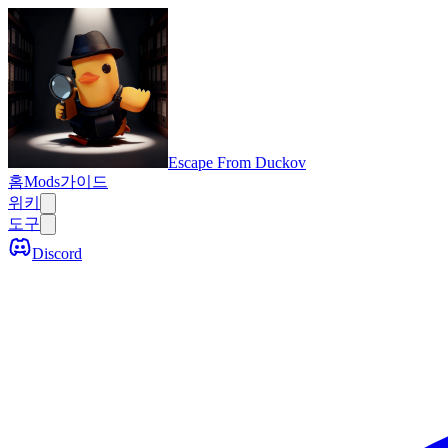
Escape From Duckov
홈
Mods
가이드
위키
도구
Discord