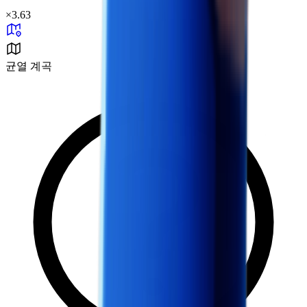
×
3.63
균열 계곡