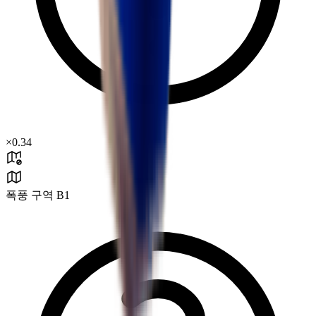
×
0.34
폭풍 구역 B1