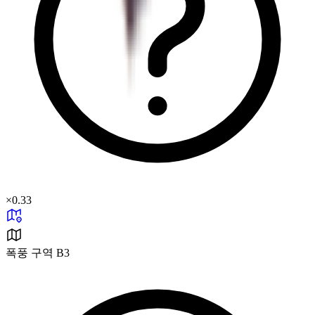
×
0.33
폭풍 구역 B3