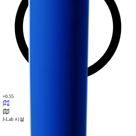
×
0.55
J-Lab 시설