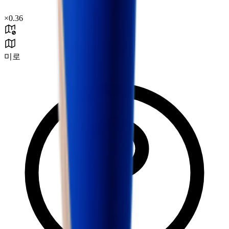
×
0.36
미로