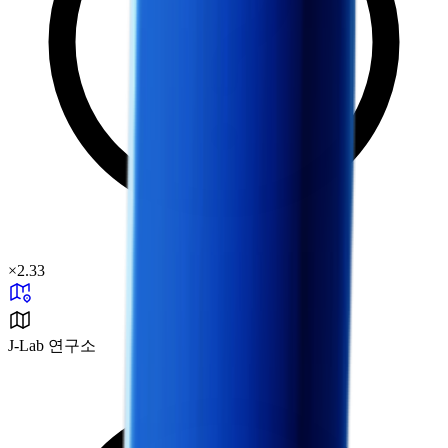
×
2.33
J-Lab 연구소